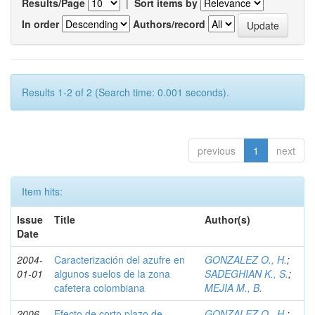
Results/Page
|
Sort items by
In order
Authors/record
Results 1-2 of 2 (Search time: 0.001 seconds).
previous
1
next
Item hits:
Issue
Title
Author(s)
Date
2004-
Caracterización del azufre en
GONZALEZ O., H.
;
01-01
algunos suelos de la zona
SADEGHIAN K., S.
;
cafetera colombiana
MEJIA M., B.
2006-
Efecto de corto plazo de
GONZALEZ O., H.
;