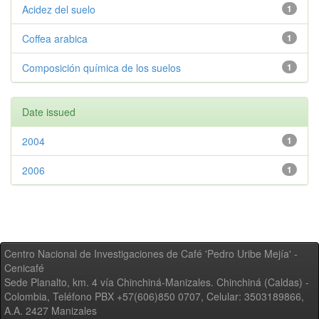
Acidez del suelo
1
Coffea arabica
1
Composición química de los suelos
1
Date issued
2004
1
2006
1
Centro Nacional de Investigaciones de Café 'Pedro Uribe Mejía' -
Cenicafé
Sede Planalto, km. 4 vía Chinchiná-Manizales. Chinchiná (Caldas) -
Colombia, Teléfono PBX +57(606)850 0707, Celular: 3503189866,
A.A. 2427 Manizales