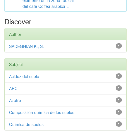
elemento en la zona radical
del café Coffea arabica L
Discover
Author
SADEGHIAN K., S.
1
Subject
Acidez del suelo
1
ARC
1
Azufre
1
Composición química de los suelos
1
Química de suelos
1