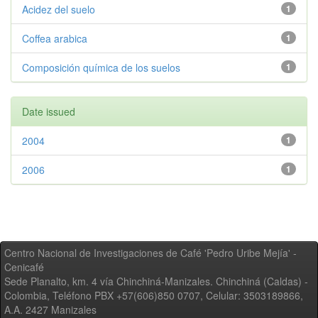
Acidez del suelo
1
Coffea arabica
1
Composición química de los suelos
1
Date issued
2004
1
2006
1
Centro Nacional de Investigaciones de Café 'Pedro Uribe Mejía' -
Cenicafé
Sede Planalto, km. 4 vía Chinchiná-Manizales. Chinchiná (Caldas) -
Colombia, Teléfono PBX +57(606)850 0707, Celular: 3503189866,
A.A. 2427 Manizales