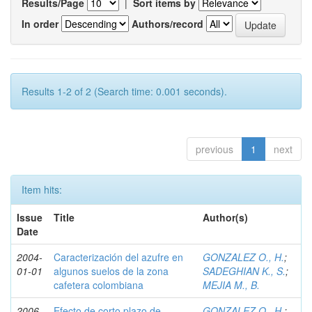
Results/Page
|
Sort items by
In order
Authors/record
Results 1-2 of 2 (Search time: 0.001 seconds).
previous
1
next
Item hits:
Issue
Title
Author(s)
Date
2004-
Caracterización del azufre en
GONZALEZ O., H.
;
01-01
algunos suelos de la zona
SADEGHIAN K., S.
;
cafetera colombiana
MEJIA M., B.
2006-
Efecto de corto plazo de
GONZALEZ O., H.
;