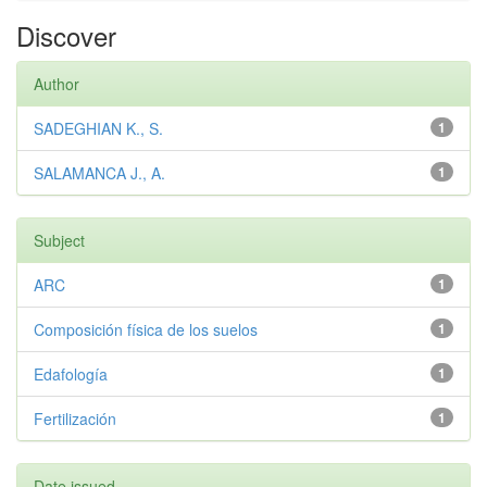
Discover
Author
SADEGHIAN K., S.
1
SALAMANCA J., A.
1
Subject
ARC
1
Composición física de los suelos
1
Edafología
1
Fertilización
1
Date issued