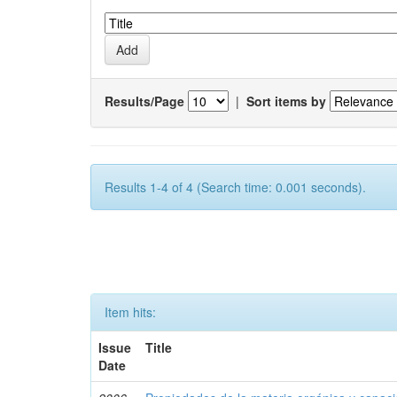
Results/Page
|
Sort items by
Results 1-4 of 4 (Search time: 0.001 seconds).
Item hits:
Issue
Title
Date