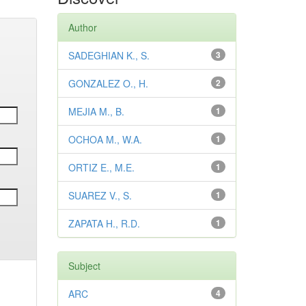
Author
SADEGHIAN K., S.
3
GONZALEZ O., H.
2
MEJIA M., B.
1
OCHOA M., W.A.
1
ORTIZ E., M.E.
1
SUAREZ V., S.
1
ZAPATA H., R.D.
1
Subject
ARC
4