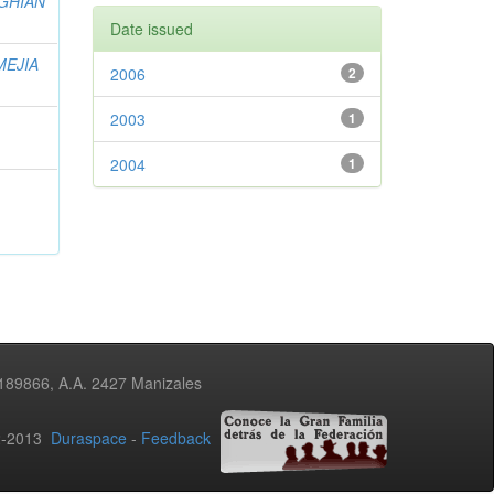
GHIAN
Date issued
MEJIA
2006
2
2003
1
2004
1
3189866, A.A. 2427 Manizales
02-2013
Duraspace
-
Feedback