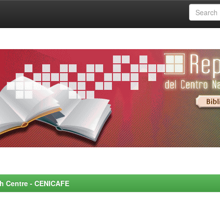
rch Centre - CENICAFE