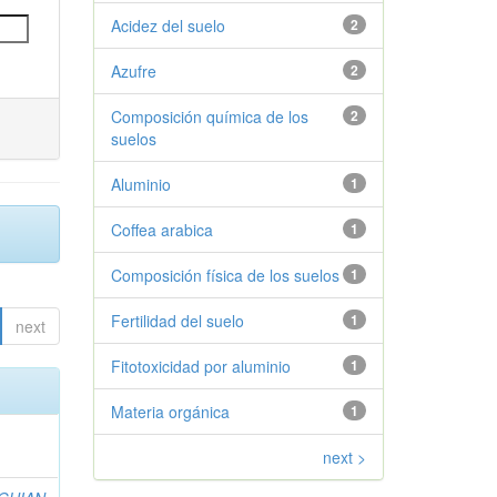
Acidez del suelo
2
Azufre
2
Composición química de los
2
suelos
Aluminio
1
Coffea arabica
1
Composición física de los suelos
1
Fertilidad del suelo
1
next
Fitotoxicidad por aluminio
1
Materia orgánica
1
next >