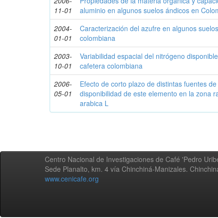
2006-
Propiedades de la materia orgánica y capaci
11-01
aluminio en algunos suelos ándicos en Colo
2004-
Caracterización del azufre en algunos suelos
01-01
colombiana
2003-
Variabilidad espacial del nitrógeno disponibl
10-01
cafetera colombiana
2006-
Efecto de corto plazo de distintas fuentes de
05-01
disponibilidad de este elemento en la zona ra
arabica L
Centro Nacional de Investigaciones de Café 'Pedro Uribe
Sede Planalto, km. 4 vía Chinchiná-Manizales. Chinchi
www.cenicafe.org