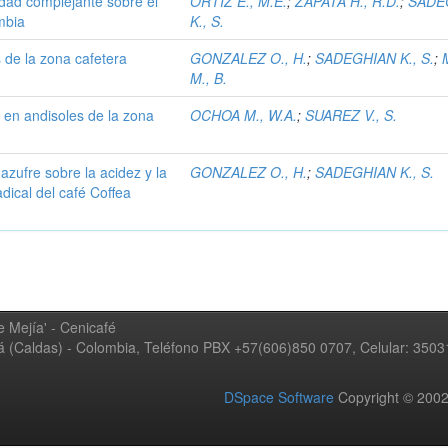
dad complejante sobre el
ORTIZ E., M.E.
;
ZAPATA H., R.D.
;
SADE
mbia
K., S.
 de la zona cafetera
GONZALEZ O., H.
;
SADEGHIAN K., S.
;
M., B.
e en andisoles de la zona
OCHOA M., W.A.
;
SUAREZ V., S.
 azufre sobre la acidez y la
GONZALEZ O., H.
;
SADEGHIAN K., S.
dical del café Coffea
 Mejía' - Cenicafé
ná (Caldas) - Colombia, Teléfono PBX +57(606)850 0707, Celular: 350
DSpace Software
Copyright © 20