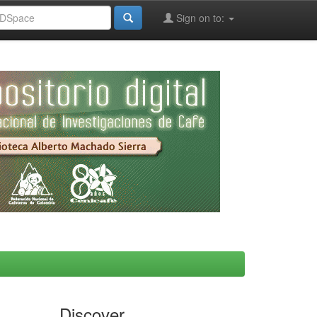
Sign on to:
Discover