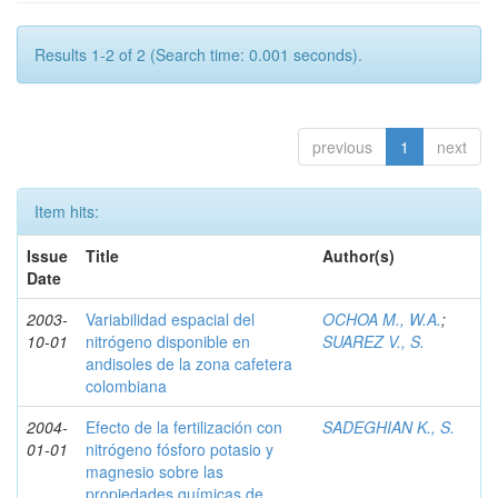
Results 1-2 of 2 (Search time: 0.001 seconds).
previous
1
next
Item hits:
Issue
Title
Author(s)
Date
2003-
Variabilidad espacial del
OCHOA M., W.A.
;
10-01
nitrógeno disponible en
SUAREZ V., S.
andisoles de la zona cafetera
colombiana
2004-
Efecto de la fertilización con
SADEGHIAN K., S.
01-01
nitrógeno fósforo potasio y
magnesio sobre las
propiedades químicas de