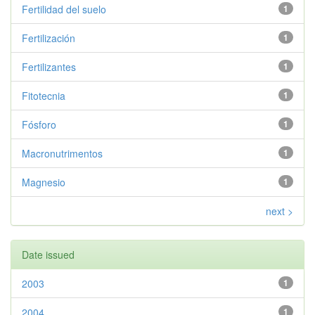
Fertilidad del suelo
1
Fertilización
1
Fertilizantes
1
Fitotecnia
1
Fósforo
1
Macronutrimentos
1
Magnesio
1
next >
Date issued
2003
1
2004
1