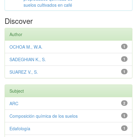
suelos cultivados en café
Discover
Author
OCHOA M., W.A.
1
SADEGHIAN K., S.
1
SUAREZ V., S.
1
Subject
ARC
2
Composición química de los suelos
1
Edafología
1