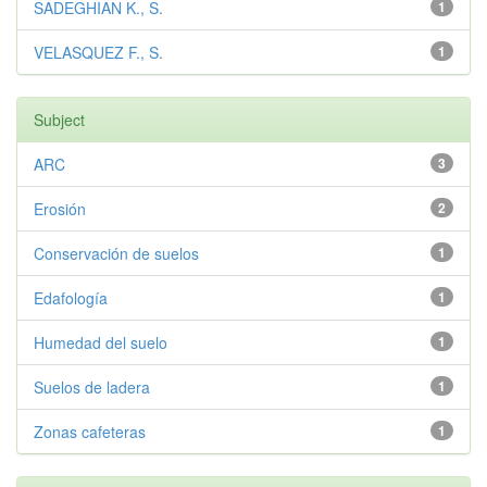
SADEGHIAN K., S.
1
VELASQUEZ F., S.
1
Subject
ARC
3
Erosión
2
Conservación de suelos
1
Edafología
1
Humedad del suelo
1
Suelos de ladera
1
Zonas cafeteras
1