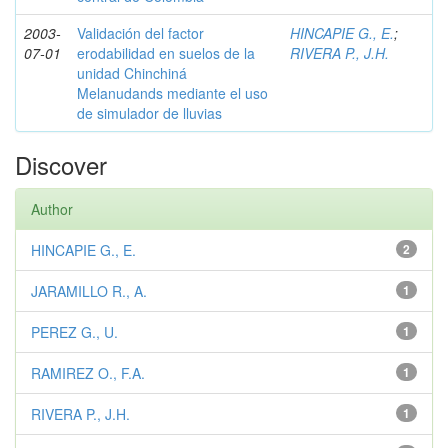
2003-
Validación del factor
HINCAPIE G., E.
;
07-01
erodabilidad en suelos de la
RIVERA P., J.H.
unidad Chinchiná
Melanudands mediante el uso
de simulador de lluvias
Discover
Author
HINCAPIE G., E.
2
JARAMILLO R., A.
1
PEREZ G., U.
1
RAMIREZ O., F.A.
1
RIVERA P., J.H.
1