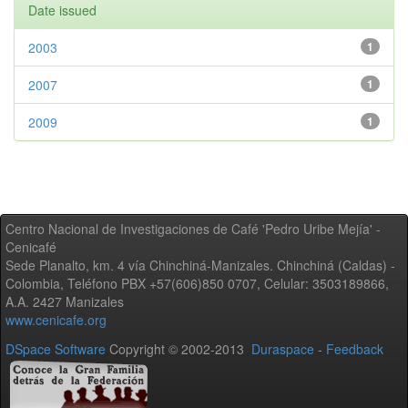
Date issued
2003
1
2007
1
2009
1
Centro Nacional de Investigaciones de Café 'Pedro Uribe Mejía' -
Cenicafé
Sede Planalto, km. 4 vía Chinchiná-Manizales. Chinchiná (Caldas) -
Colombia, Teléfono PBX +57(606)850 0707, Celular: 3503189866,
A.A. 2427 Manizales
www.cenicafe.org
DSpace Software
Copyright © 2002-2013
Duraspace
-
Feedback