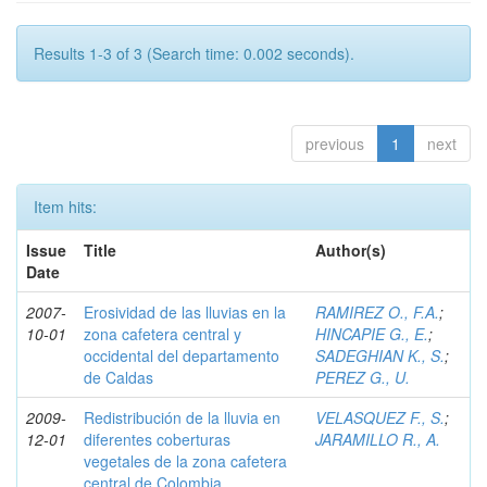
Results 1-3 of 3 (Search time: 0.002 seconds).
previous
1
next
Item hits:
Issue
Title
Author(s)
Date
2007-
Erosividad de las lluvias en la
RAMIREZ O., F.A.
;
10-01
zona cafetera central y
HINCAPIE G., E.
;
occidental del departamento
SADEGHIAN K., S.
;
de Caldas
PEREZ G., U.
2009-
Redistribución de la lluvia en
VELASQUEZ F., S.
;
12-01
diferentes coberturas
JARAMILLO R., A.
vegetales de la zona cafetera
central de Colombia