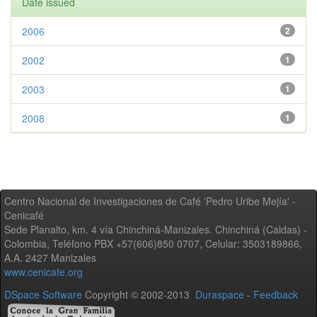
Date issued
2006
2
2002
1
2003
1
2008
1
Centro Nacional de Investigaciones de Café 'Pedro Uribe Mejía' -
Cenicafé
Sede Planalto, km. 4 vía Chinchiná-Manizales. Chinchiná (Caldas) -
Colombia, Teléfono PBX +57(606)850 0707, Celular: 3503189866,
A.A. 2427 Manizales
www.cenicafe.org
DSpace Software
Copyright © 2002-2013
Duraspace
-
Feedback