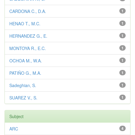
CARDONA C., D.A.
1
HENAO T., M.C.
1
HERNANDEZ G., E.
1
MONTOYA R., E.C.
1
OCHOA M., W.A.
1
PATIÑO G., M.A.
1
Sadeghian, S.
1
SUAREZ V., S.
1
Subject
ARC
4