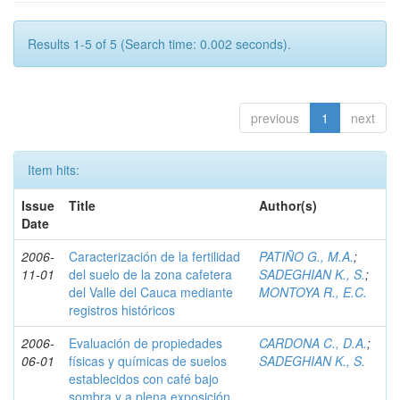
Results 1-5 of 5 (Search time: 0.002 seconds).
previous
1
next
Item hits:
Issue
Title
Author(s)
Date
2006-
Caracterización de la fertilidad
PATIÑO G., M.A.
;
11-01
del suelo de la zona cafetera
SADEGHIAN K., S.
;
del Valle del Cauca mediante
MONTOYA R., E.C.
registros históricos
2006-
Evaluación de propiedades
CARDONA C., D.A.
;
06-01
físicas y químicas de suelos
SADEGHIAN K., S.
establecidos con café bajo
sombra y a plena exposición