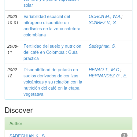
solar
2003-
Variabilidad espacial del
OCHOA M., W.A.
;
10-01
nitrógeno disponible en
SUAREZ V., S.
andisoles de la zona cafetera
colombiana
2008-
Fertilidad del suelo y nutrición
Sadeghian, S.
11
del café en Colombia : Guía
práctica
2002-
Disponibilidad de potasio en
HENAO T., M.C.
;
12
suelos derivados de cenizas
HERNANDEZ G., E.
volcánicas y su relación con la
nutrición del café en la etapa
vegetativa
Discover
Author
SADEGHIAN K., S.
2