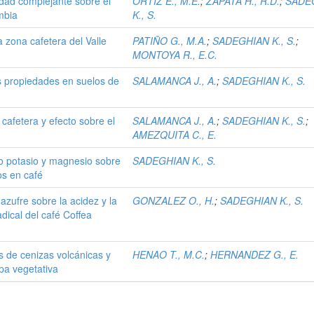
dad complejante sobre el
ORTIZ E., M.E.
;
ZAPATA H., R.D.
;
SADE
mbia
K., S.
la zona cafetera del Valle
PATIÑO G., M.A.
;
SADEGHIAN K., S.
;
MONTOYA R., E.C.
s propiedades en suelos de
SALAMANCA J., A.
;
SADEGHIAN K., S.
cafetera y efecto sobre el
SALAMANCA J., A.
;
SADEGHIAN K., S.
;
AMEZQUITA C., E.
oro potasio y magnesio sobre
SADEGHIAN K., S.
os en café
 azufre sobre la acidez y la
GONZALEZ O., H.
;
SADEGHIAN K., S.
dical del café Coffea
s de cenizas volcánicas y
HENAO T., M.C.
;
HERNANDEZ G., E.
apa vegetativa