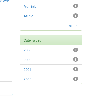
GHIAN
Aluminio
1
Azufre
1
next >
Date issued
2006
4
2002
1
2004
1
2005
1