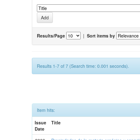
Results/Page
|
Sort items by
Results 1-7 of 7 (Search time: 0.001 seconds).
Item hits:
Issue
Title
Date