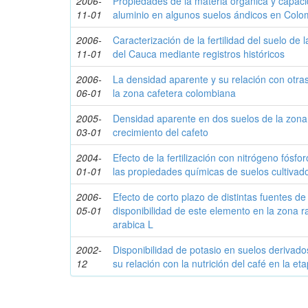
2006-
Propiedades de la materia orgánica y capaci
11-01
aluminio en algunos suelos ándicos en Colo
2006-
Caracterización de la fertilidad del suelo de 
11-01
del Cauca mediante registros históricos
2006-
La densidad aparente y su relación con otra
06-01
la zona cafetera colombiana
2005-
Densidad aparente en dos suelos de la zona 
03-01
crecimiento del cafeto
2004-
Efecto de la fertilización con nitrógeno fósf
01-01
las propiedades químicas de suelos cultivad
2006-
Efecto de corto plazo de distintas fuentes de
05-01
disponibilidad de este elemento en la zona ra
arabica L
2002-
Disponibilidad de potasio en suelos derivado
12
su relación con la nutrición del café en la et