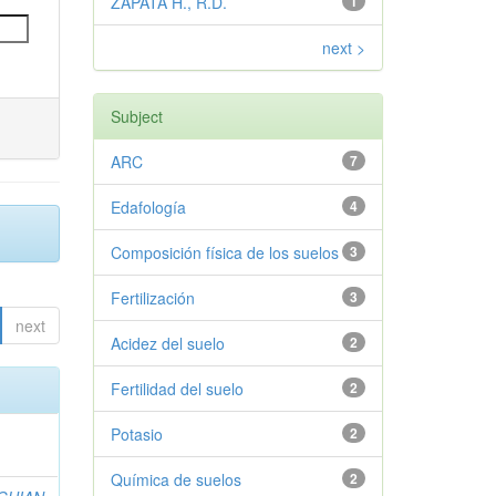
ZAPATA H., R.D.
1
next >
Subject
ARC
7
Edafología
4
Composición física de los suelos
3
Fertilización
3
next
Acidez del suelo
2
Fertilidad del suelo
2
Potasio
2
Química de suelos
2