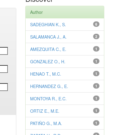
Author
SADEGHIAN K., S.
6
SALAMANCA J., A.
2
AMEZQUITA C., E.
1
GONZALEZ O., H.
1
HENAO T., M.C.
1
HERNANDEZ G., E.
1
MONTOYA R., E.C.
1
ORTIZ E., M.E.
1
PATIÑO G., M.A.
1