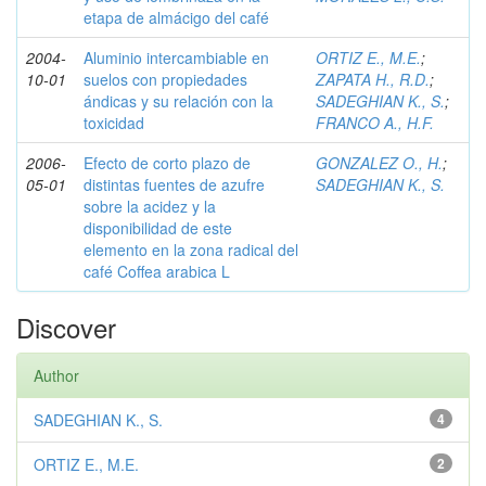
etapa de almácigo del café
2004-
Aluminio intercambiable en
ORTIZ E., M.E.
;
10-01
suelos con propiedades
ZAPATA H., R.D.
;
ándicas y su relación con la
SADEGHIAN K., S.
;
toxicidad
FRANCO A., H.F.
2006-
Efecto de corto plazo de
GONZALEZ O., H.
;
05-01
distintas fuentes de azufre
SADEGHIAN K., S.
sobre la acidez y la
disponibilidad de este
elemento en la zona radical del
café Coffea arabica L
Discover
Author
SADEGHIAN K., S.
4
ORTIZ E., M.E.
2