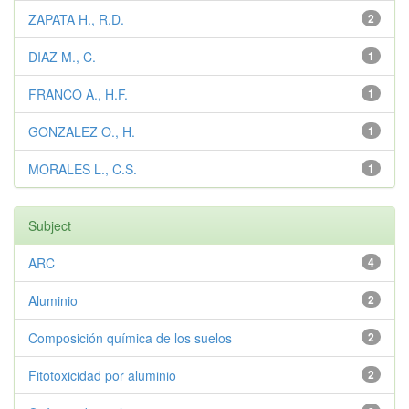
ZAPATA H., R.D.
2
DIAZ M., C.
1
FRANCO A., H.F.
1
GONZALEZ O., H.
1
MORALES L., C.S.
1
Subject
ARC
4
Aluminio
2
Composición química de los suelos
2
Fitotoxicidad por aluminio
2