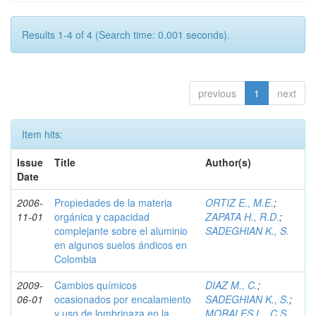
Results 1-4 of 4 (Search time: 0.001 seconds).
previous
1
next
Item hits:
Issue
Title
Author(s)
Date
2006-
Propiedades de la materia
ORTIZ E., M.E.
;
11-01
orgánica y capacidad
ZAPATA H., R.D.
;
complejante sobre el aluminio
SADEGHIAN K., S.
en algunos suelos ándicos en
Colombia
2009-
Cambios químicos
DIAZ M., C.
;
06-01
ocasionados por encalamiento
SADEGHIAN K., S.
;
y uso de lombrinaza en la
MORALES L., C.S.