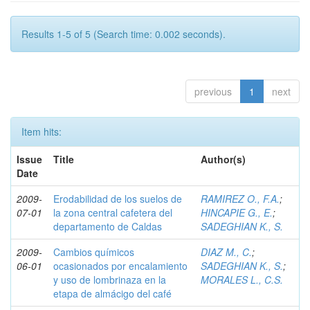
Results 1-5 of 5 (Search time: 0.002 seconds).
previous
1
next
Item hits:
Issue
Title
Author(s)
Date
2009-
Erodabilidad de los suelos de
RAMIREZ O., F.A.
;
07-01
la zona central cafetera del
HINCAPIE G., E.
;
departamento de Caldas
SADEGHIAN K., S.
2009-
Cambios químicos
DIAZ M., C.
;
06-01
ocasionados por encalamiento
SADEGHIAN K., S.
;
y uso de lombrinaza en la
MORALES L., C.S.
etapa de almácigo del café