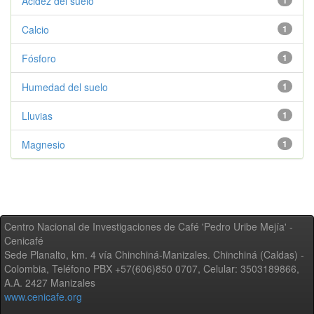
Acidez del suelo
1
Calcio
1
Fósforo
1
Humedad del suelo
1
Lluvias
1
Magnesio
1
Centro Nacional de Investigaciones de Café 'Pedro Uribe Mejía' -
Cenicafé
Sede Planalto, km. 4 vía Chinchiná-Manizales. Chinchiná (Caldas) -
Colombia, Teléfono PBX +57(606)850 0707, Celular: 3503189866,
A.A. 2427 Manizales
www.cenicafe.org