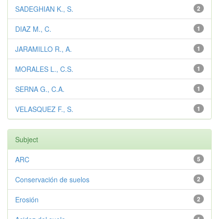
SADEGHIAN K., S.
2
DIAZ M., C.
1
JARAMILLO R., A.
1
MORALES L., C.S.
1
SERNA G., C.A.
1
VELASQUEZ F., S.
1
Subject
ARC
5
Conservación de suelos
2
Erosión
2