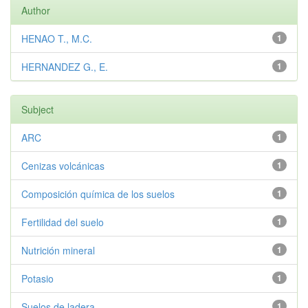
Author
HENAO T., M.C.
1
HERNANDEZ G., E.
1
Subject
ARC
1
Cenizas volcánicas
1
Composición química de los suelos
1
Fertilidad del suelo
1
Nutrición mineral
1
Potasio
1
Suelos de ladera
1