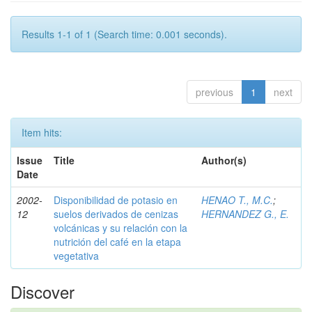
Results 1-1 of 1 (Search time: 0.001 seconds).
previous
1
next
Item hits:
Issue
Title
Author(s)
Date
2002-
Disponibilidad de potasio en
HENAO T., M.C.
;
12
suelos derivados de cenizas
HERNANDEZ G., E.
volcánicas y su relación con la
nutrición del café en la etapa
vegetativa
Discover