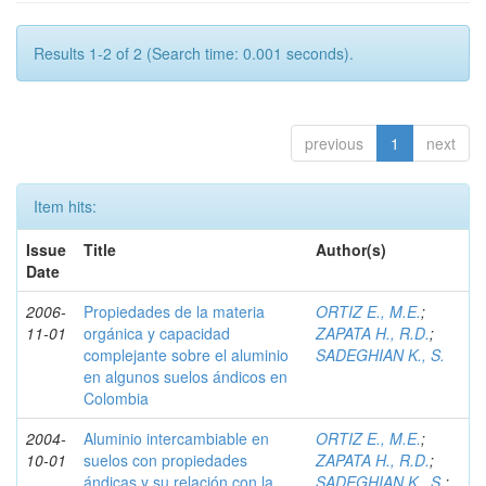
Results 1-2 of 2 (Search time: 0.001 seconds).
previous
1
next
Item hits:
Issue
Title
Author(s)
Date
2006-
Propiedades de la materia
ORTIZ E., M.E.
;
11-01
orgánica y capacidad
ZAPATA H., R.D.
;
complejante sobre el aluminio
SADEGHIAN K., S.
en algunos suelos ándicos en
Colombia
2004-
Aluminio intercambiable en
ORTIZ E., M.E.
;
10-01
suelos con propiedades
ZAPATA H., R.D.
;
ándicas y su relación con la
SADEGHIAN K., S.
;