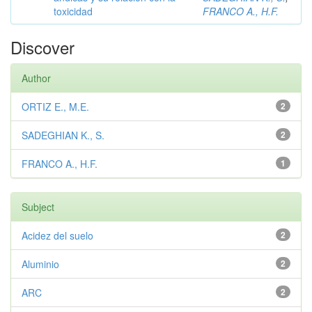
toxicidad
FRANCO A., H.F.
Discover
Author
ORTIZ E., M.E.
2
SADEGHIAN K., S.
2
FRANCO A., H.F.
1
Subject
Acidez del suelo
2
Aluminio
2
ARC
2