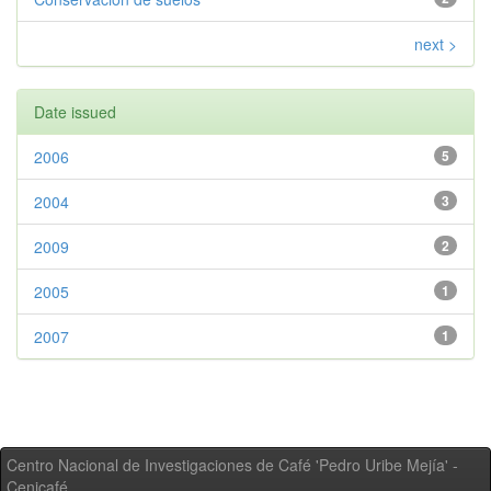
next >
Date issued
2006
5
2004
3
2009
2
2005
1
2007
1
Centro Nacional de Investigaciones de Café 'Pedro Uribe Mejía' -
Cenicafé