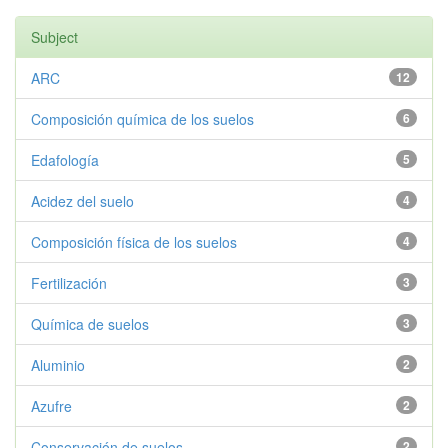
Subject
ARC
12
Composición química de los suelos
6
Edafología
5
Acidez del suelo
4
Composición física de los suelos
4
Fertilización
3
Química de suelos
3
Aluminio
2
Azufre
2
Conservación de suelos
2