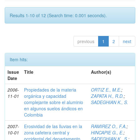
Results 1-10 of 12 (Search time: 0.001 seconds).
previous
1
2
next
Item hits:
Issue
Title
Author(s)
Date
2006-
Propiedades de la materia
ORTIZ E., M.E.
;
11-01
orgánica y capacidad
ZAPATA H., R.D.
;
complejante sobre el aluminio
SADEGHIAN K., S.
en algunos suelos ándicos en
Colombia
2007-
Erosividad de las lluvias en la
RAMIREZ O., F.A.
;
10-01
zona cafetera central y
HINCAPIE G., E.
;
occidental del departamento
SADEGHIAN K., S.
;