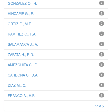
GONZALEZ O., H.
2
HINCAPIE G., E.
2
ORTIZ E., M.E.
2
RAMIREZ O., F.A.
2
SALAMANCA J., A.
2
ZAPATA H., R.D.
2
AMEZQUITA C., E.
1
CARDONA C., D.A.
1
DIAZ M., C.
1
FRANCO A., H.F.
1
next >