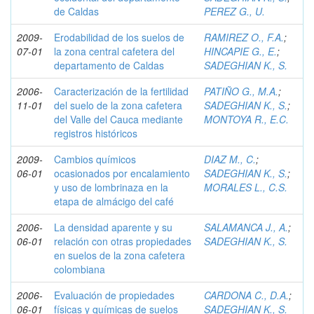
de Caldas
PEREZ G., U.
2009-
Erodabilidad de los suelos de
RAMIREZ O., F.A.
;
07-01
la zona central cafetera del
HINCAPIE G., E.
;
departamento de Caldas
SADEGHIAN K., S.
2006-
Caracterización de la fertilidad
PATIÑO G., M.A.
;
11-01
del suelo de la zona cafetera
SADEGHIAN K., S.
;
del Valle del Cauca mediante
MONTOYA R., E.C.
registros históricos
2009-
Cambios químicos
DIAZ M., C.
;
06-01
ocasionados por encalamiento
SADEGHIAN K., S.
;
y uso de lombrinaza en la
MORALES L., C.S.
etapa de almácigo del café
2006-
La densidad aparente y su
SALAMANCA J., A.
;
06-01
relación con otras propiedades
SADEGHIAN K., S.
en suelos de la zona cafetera
colombiana
2006-
Evaluación de propiedades
CARDONA C., D.A.
;
06-01
físicas y químicas de suelos
SADEGHIAN K., S.