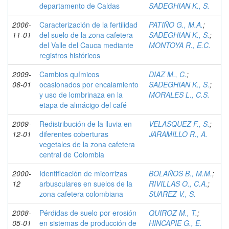
departamento de Caldas
SADEGHIAN K., S.
2006-
Caracterización de la fertilidad
PATIÑO G., M.A.
;
11-01
del suelo de la zona cafetera
SADEGHIAN K., S.
;
del Valle del Cauca mediante
MONTOYA R., E.C.
registros históricos
2009-
Cambios químicos
DIAZ M., C.
;
06-01
ocasionados por encalamiento
SADEGHIAN K., S.
;
y uso de lombrinaza en la
MORALES L., C.S.
etapa de almácigo del café
2009-
Redistribución de la lluvia en
VELASQUEZ F., S.
;
12-01
diferentes coberturas
JARAMILLO R., A.
vegetales de la zona cafetera
central de Colombia
2000-
Identificación de micorrizas
BOLAÑOS B., M.M.
;
12
arbusculares en suelos de la
RIVILLAS O., C.A.
;
zona cafetera colombiana
SUAREZ V., S.
2008-
Pérdidas de suelo por erosión
QUIROZ M., T.
;
05-01
en sistemas de producción de
HINCAPIE G., E.