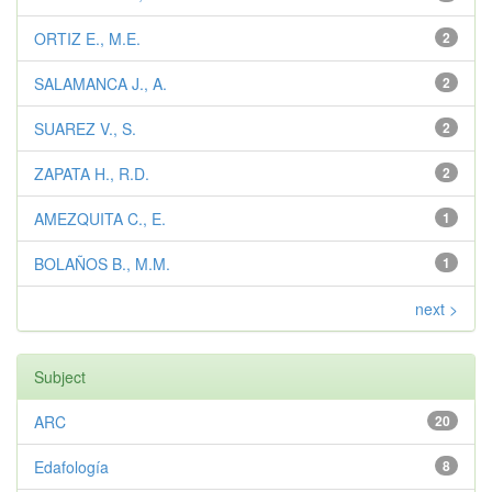
ORTIZ E., M.E.
2
SALAMANCA J., A.
2
SUAREZ V., S.
2
ZAPATA H., R.D.
2
AMEZQUITA C., E.
1
BOLAÑOS B., M.M.
1
next >
Subject
ARC
20
Edafología
8