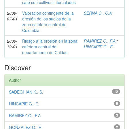
café con cultivos intercalados
2009-
Valoración contingente de la
SERNA G., C.A.
07-01
erosión de los suelos de la
zona cafetera central de
Colombia
2009-
Riesgo a la erosión en la zona
RAMIREZ O., F.A.
;
12-01
cafetera central del
HINCAPIE G., E.
departamento de Caldas
Discover
Author
SADEGHIAN K., S.
12
HINCAPIE G., E.
5
RAMIREZ O., F.A.
3
GONZALEZ O., H.
2