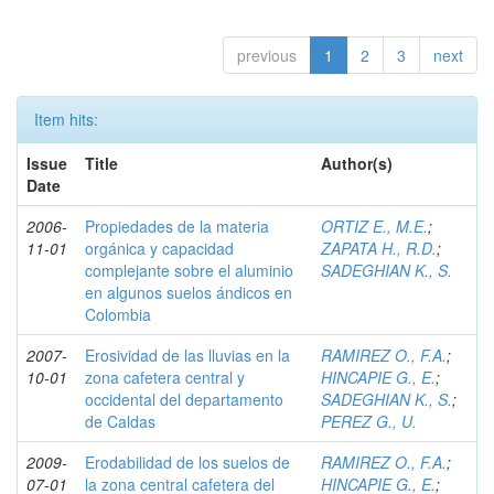
previous
1
2
3
next
Item hits:
Issue
Title
Author(s)
Date
2006-
Propiedades de la materia
ORTIZ E., M.E.
;
11-01
orgánica y capacidad
ZAPATA H., R.D.
;
complejante sobre el aluminio
SADEGHIAN K., S.
en algunos suelos ándicos en
Colombia
2007-
Erosividad de las lluvias en la
RAMIREZ O., F.A.
;
10-01
zona cafetera central y
HINCAPIE G., E.
;
occidental del departamento
SADEGHIAN K., S.
;
de Caldas
PEREZ G., U.
2009-
Erodabilidad de los suelos de
RAMIREZ O., F.A.
;
07-01
la zona central cafetera del
HINCAPIE G., E.
;