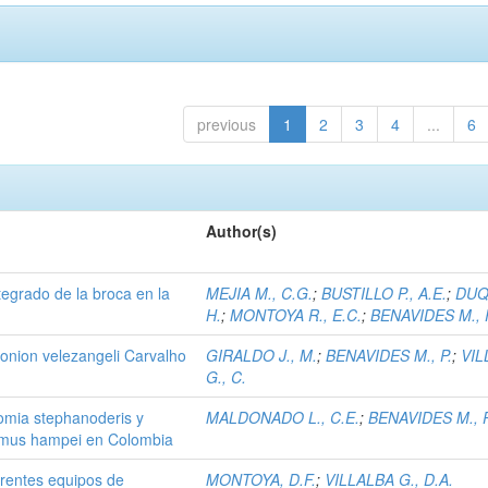
previous
1
2
3
4
...
6
Author(s)
tegrado de la broca en la
MEJIA M., C.G.
;
BUSTILLO P., A.E.
;
DUQ
H.
;
MONTOYA R., E.C.
;
BENAVIDES M., 
onion velezangeli Carvalho
GIRALDO J., M.
;
BENAVIDES M., P.
;
VI
G., C.
omia stephanoderis y
MALDONADO L., C.E.
;
BENAVIDES M., P
emus hampei en Colombia
ferentes equipos de
MONTOYA, D.F.
;
VILLALBA G., D.A.