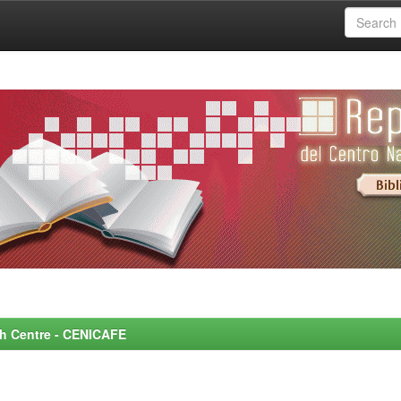
rch Centre - CENICAFE