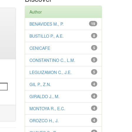
Author
BENAVIDES M., P.
19
BUSTILLO P., A.E.
8
CENICAFE
5
CONSTANTINO C., L.M.
5
LEGUIZAMON C., J.E.
5
GIL P., Z.N.
4
GIRALDO J., M.
4
MONTOYA R., E.C.
4
OROZCO H., J.
4