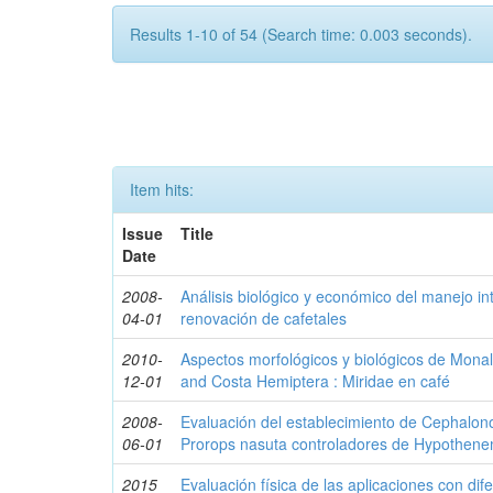
Results 1-10 of 54 (Search time: 0.003 seconds).
Item hits:
Issue
Title
Date
2008-
Análisis biológico y económico del manejo in
04-01
renovación de cafetales
2010-
Aspectos morfológicos y biológicos de Monal
12-01
and Costa Hemiptera : Miridae en café
2008-
Evaluación del establecimiento de Cephalon
06-01
Prorops nasuta controladores de Hypothen
2015
Evaluación física de las aplicaciones con di