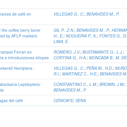
 raíces de café en
VILLEGAS G., C.
;
BENAVIDES M., P.
f the coffee berry borer
GIL P., Z.N.
;
BENAVIDES M., P.
;
HERNA
rred by AFLP markers
H., E.
;
NOGUEIRA P., K.
;
FONTES G., D
LIMA, E.
hampei Ferrari en
ROMERO, J.V.
;
BUSTAMANTE G., L.J.
;
ra e introducciones etíopes
CORTINA G., H.A.
;
MONCADA B., M. DEL
ockerell Hemiptera :
VILLEGAS G., C.
;
PEÑA M., H.D.
;
MUÑOZ
R.I.
;
MARTINEZ C., H.E.
;
BENAVIDES M.,
 abscisana Lepidoptera :
CONSTANTINO C., L.M.
;
BROWN, J.W.
;
bia
BENAVIDES M., P.
agas del café
CENICAFE
;
SENA