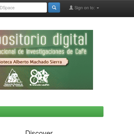
Sign on to:
Discover