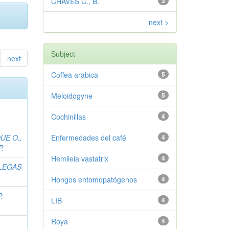
CHAVES C., B.
3
next >
Subject
next
Coffea arabica
5
Meloidogyne
5
Cochinillas
4
UE O.,
Enfermedades del café
4
P.
Hemileia vastatrix
4
LLEGAS
Hongos entomopatógenos
4
.
LIB
4
Roya
4