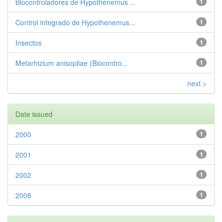
Biocontroladores de Hypothenemus ...
1
Control integrado de Hypothenemus...
1
Insectos
1
Metarhizium anisopliae (Biocontro...
1
next >
Date issued
2000
1
2001
1
2002
1
2008
1