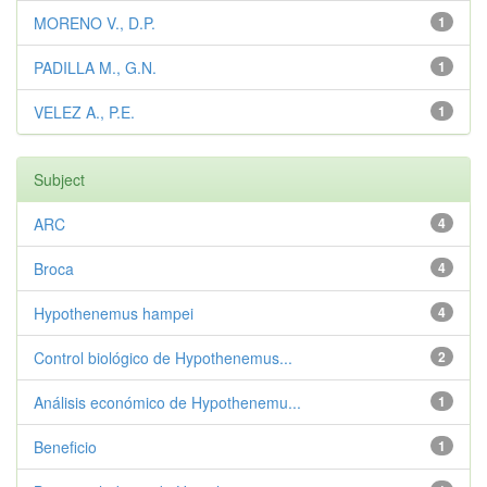
MORENO V., D.P.
1
PADILLA M., G.N.
1
VELEZ A., P.E.
1
Subject
ARC
4
Broca
4
Hypothenemus hampei
4
Control biológico de Hypothenemus...
2
Análisis económico de Hypothenemu...
1
Beneficio
1