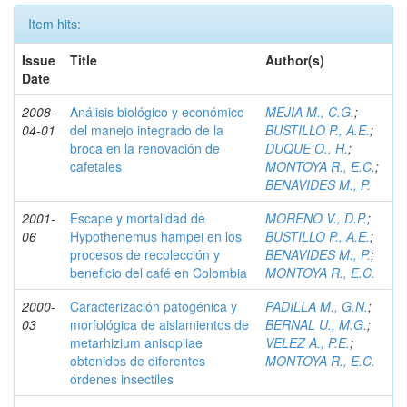
Item hits:
Issue
Title
Author(s)
Date
2008-
Análisis biológico y económico
MEJIA M., C.G.
;
04-01
del manejo integrado de la
BUSTILLO P., A.E.
;
broca en la renovación de
DUQUE O., H.
;
cafetales
MONTOYA R., E.C.
;
BENAVIDES M., P.
2001-
Escape y mortalidad de
MORENO V., D.P.
;
06
Hypothenemus hampei en los
BUSTILLO P., A.E.
;
procesos de recolección y
BENAVIDES M., P.
;
beneficio del café en Colombia
MONTOYA R., E.C.
2000-
Caracterización patogénica y
PADILLA M., G.N.
;
03
morfológica de aislamientos de
BERNAL U., M.G.
;
metarhizium anisopliae
VELEZ A., P.E.
;
obtenidos de diferentes
MONTOYA R., E.C.
órdenes insectiles