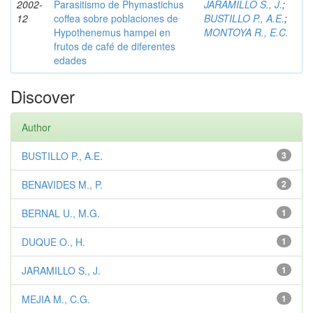
2002-
Parasitismo de Phymastichus
JARAMILLO S., J.
;
12
coffea sobre poblaciones de
BUSTILLO P., A.E.
;
Hypothenemus hampei en
MONTOYA R., E.C.
frutos de café de diferentes
edades
Discover
Author
BUSTILLO P., A.E.
3
BENAVIDES M., P.
2
BERNAL U., M.G.
1
DUQUE O., H.
1
JARAMILLO S., J.
1
MEJIA M., C.G.
1