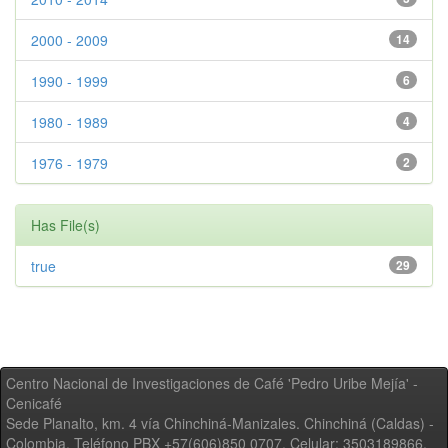
2000 - 2009
14
1990 - 1999
6
1980 - 1989
4
1976 - 1979
2
Has File(s)
true
29
Centro Nacional de Investigaciones de Café 'Pedro Uribe Mejía' -
Cenicafé
Sede Planalto, km. 4 vía Chinchiná-Manizales. Chinchiná (Caldas) -
Colombia, Teléfono PBX +57(606)850 0707, Celular: 3503189866,