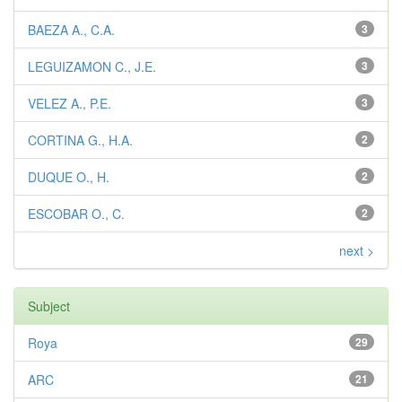
BAEZA A., C.A.
3
LEGUIZAMON C., J.E.
3
VELEZ A., P.E.
3
CORTINA G., H.A.
2
DUQUE O., H.
2
ESCOBAR O., C.
2
next >
Subject
Roya
29
ARC
21