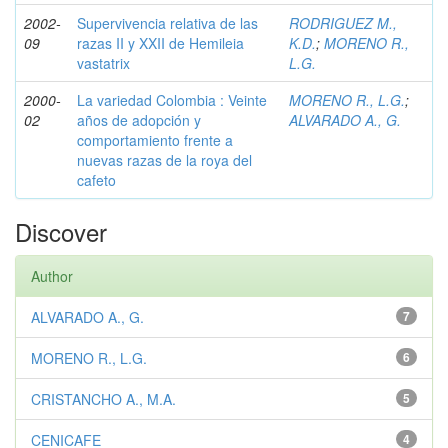
2002-
Supervivencia relativa de las
RODRIGUEZ M.,
09
razas II y XXII de Hemileia
K.D.
;
MORENO R.,
vastatrix
L.G.
2000-
La variedad Colombia : Veinte
MORENO R., L.G.
;
02
años de adopción y
ALVARADO A., G.
comportamiento frente a
nuevas razas de la roya del
cafeto
Discover
Author
ALVARADO A., G.
7
MORENO R., L.G.
6
CRISTANCHO A., M.A.
5
CENICAFE
4