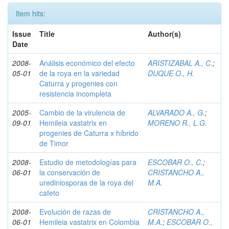
Item hits:
Issue
Title
Author(s)
Date
2008-
Análisis económico del efecto
ARISTIZABAL A., C.
;
05-01
de la roya en la variedad
DUQUE O., H.
Caturra y progenies con
resistencia incompleta
2005-
Cambio de la virulencia de
ALVARADO A., G.
;
09-01
Hemileia vastatrix en
MORENO R., L.G.
progenies de Caturra x híbrido
de Timor
2008-
Estudio de metodologías para
ESCOBAR O., C.
;
06-01
la conservación de
CRISTANCHO A.,
urediniosporas de la roya del
M.A.
cafeto
2008-
Evolución de razas de
CRISTANCHO A.,
06-01
Hemileia vastatrix en Colombia
M.A.
;
ESCOBAR O.,