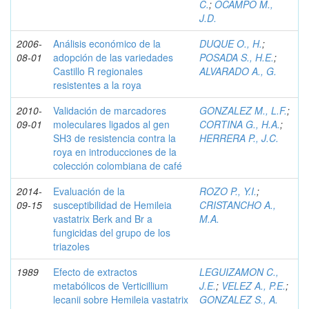
C.
;
OCAMPO M.,
J.D.
2006-
Análisis económico de la
DUQUE O., H.
;
08-01
adopción de las variedades
POSADA S., H.E.
;
Castillo R regionales
ALVARADO A., G.
resistentes a la roya
2010-
Validación de marcadores
GONZALEZ M., L.F.
;
09-01
moleculares ligados al gen
CORTINA G., H.A.
;
SH3 de resistencia contra la
HERRERA P., J.C.
roya en introducciones de la
colección colombiana de café
2014-
Evaluación de la
ROZO P., Y.I.
;
09-15
susceptibilidad de Hemileia
CRISTANCHO A.,
vastatrix Berk and Br a
M.A.
fungicidas del grupo de los
triazoles
1989
Efecto de extractos
LEGUIZAMON C.,
metabólicos de Verticillium
J.E.
;
VELEZ A., P.E.
;
lecanii sobre Hemileia vastatrix
GONZALEZ S., A.