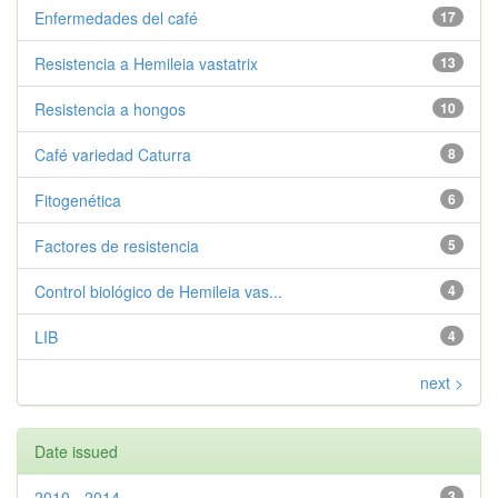
Enfermedades del café
17
Resistencia a Hemileia vastatrix
13
Resistencia a hongos
10
Café variedad Caturra
8
Fitogenética
6
Factores de resistencia
5
Control biológico de Hemileia vas...
4
LIB
4
next >
Date issued
2010 - 2014
3