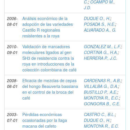
C.
;
OCAMPO M.,
J.D.
2006-
Análisis económico de la
DUQUE O., H.
;
08-01
adopción de las variedades
POSADA S., H.E.
;
Castillo R regionales
ALVARADO A., G.
resistentes a la roya
2010-
Validación de marcadores
GONZALEZ M., L.F.
;
09-01
moleculares ligados al gen
CORTINA G., H.A.
;
SH3 de resistencia contra la
HERRERA P., J.C.
roya en introducciones de la
colección colombiana de café
2008-
Eficacia de mezclas de cepas
CARDENAS R., A.B.
;
06-01
del hongo Beauveria bassiana
VILLALBA G., D.A.
;
en el control de la broca del
BUSTILLO P., A.E.
;
café
MONTOYA R., E.C.
;
GONGORA B., C.E.
2003-
Pérdidas económicas
CASTRO C., B.L.
;
07-01
ocasionadas por la llaga
DUQUE O., H.
;
macana del cafeto
MONTOYA R., E.C.