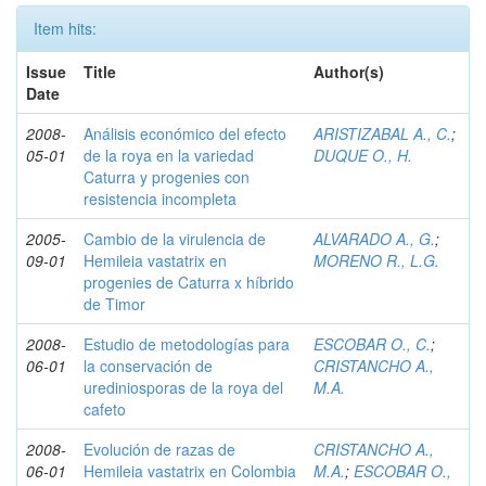
Item hits:
Issue
Title
Author(s)
Date
2008-
Análisis económico del efecto
ARISTIZABAL A., C.
;
05-01
de la roya en la variedad
DUQUE O., H.
Caturra y progenies con
resistencia incompleta
2005-
Cambio de la virulencia de
ALVARADO A., G.
;
09-01
Hemileia vastatrix en
MORENO R., L.G.
progenies de Caturra x híbrido
de Timor
2008-
Estudio de metodologías para
ESCOBAR O., C.
;
06-01
la conservación de
CRISTANCHO A.,
urediniosporas de la roya del
M.A.
cafeto
2008-
Evolución de razas de
CRISTANCHO A.,
06-01
Hemileia vastatrix en Colombia
M.A.
;
ESCOBAR O.,