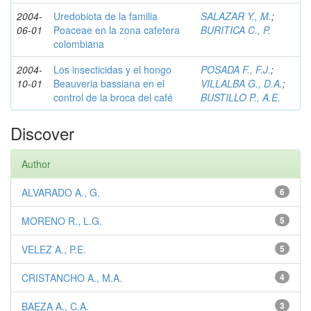
2004-
Uredobiota de la familia
SALAZAR Y., M.
;
06-01
Poaceae en la zona cafetera
BURITICA C., P.
colombiana
2004-
Los insecticidas y el hongo
POSADA F., F.J.
;
10-01
Beauveria bassiana en el
VILLALBA G., D.A.
;
control de la broca del café
BUSTILLO P., A.E.
Discover
Author
ALVARADO A., G.
6
MORENO R., L.G.
5
VELEZ A., P.E.
5
CRISTANCHO A., M.A.
4
BAEZA A., C.A.
3