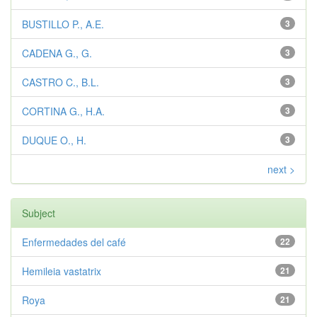
BUSTILLO P., A.E.
3
CADENA G., G.
3
CASTRO C., B.L.
3
CORTINA G., H.A.
3
DUQUE O., H.
3
next >
Subject
Enfermedades del café
22
Hemileia vastatrix
21
Roya
21