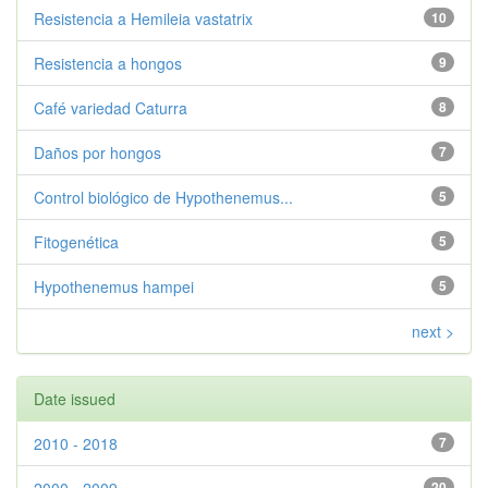
Resistencia a Hemileia vastatrix
10
Resistencia a hongos
9
Café variedad Caturra
8
Daños por hongos
7
Control biológico de Hypothenemus...
5
Fitogenética
5
Hypothenemus hampei
5
next >
Date issued
2010 - 2018
7
20