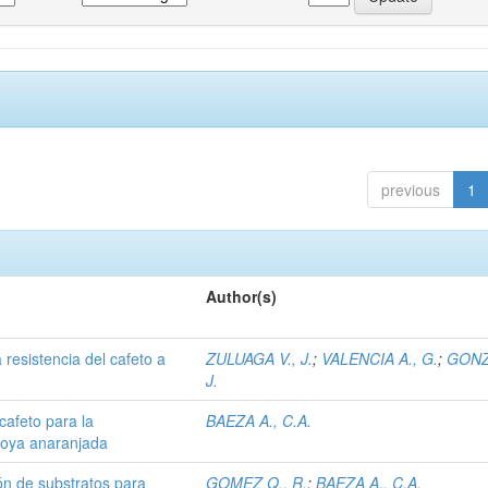
previous
1
Author(s)
 resistencia del cafeto a
ZULUAGA V., J.
;
VALENCIA A., G.
;
GONZ
J.
cafeto para la
BAEZA A., C.A.
 roya anaranjada
ón de substratos para
GOMEZ Q., R.
;
BAEZA A., C.A.