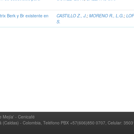
rix Berk y Br existente en
CASTILLO Z., J.
;
MORENO R., L.G.
;
LOP
S.
 Mejía' - Cenicafé
ná (Caldas) - Colombia, Teléfono PBX +57(606)850 0707, Celular: 350