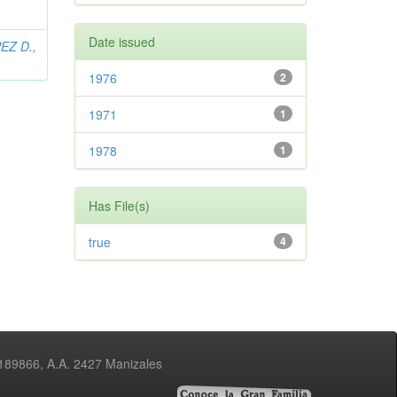
Date issued
EZ D.,
1976
2
1971
1
1978
1
Has File(s)
true
4
3189866, A.A. 2427 Manizales