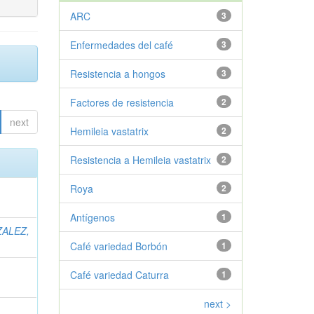
ARC
3
Enfermedades del café
3
Resistencia a hongos
3
Factores de resistencia
2
next
Hemileia vastatrix
2
Resistencia a Hemileia vastatrix
2
Roya
2
Antígenos
1
ALEZ,
Café variedad Borbón
1
Café variedad Caturra
1
next >