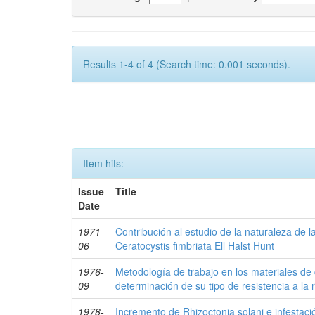
Results 1-4 of 4 (Search time: 0.001 seconds).
Item hits:
Issue
Title
Date
1971-
Contribución al estudio de la naturaleza de la
06
Ceratocystis fimbriata Ell Halst Hunt
1976-
Metodología de trabajo en los materiales de 
09
determinación de su tipo de resistencia a la
1978-
Incremento de Rhizoctonia solani e infestaci