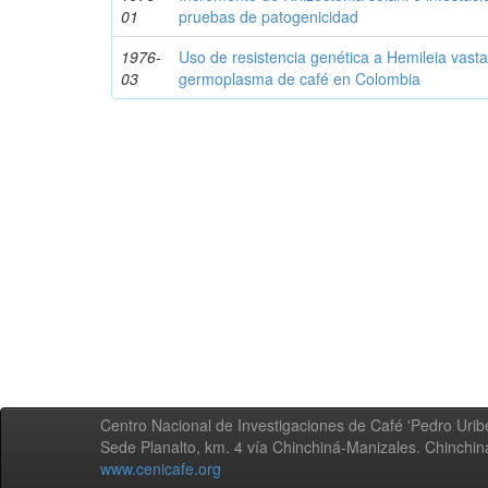
01
pruebas de patogenicidad
1976-
Uso de resistencia genética a Hemileia vastat
03
germoplasma de café en Colombia
Centro Nacional de Investigaciones de Café 'Pedro Uribe
Sede Planalto, km. 4 vía Chinchiná-Manizales. Chinchi
www.cenicafe.org