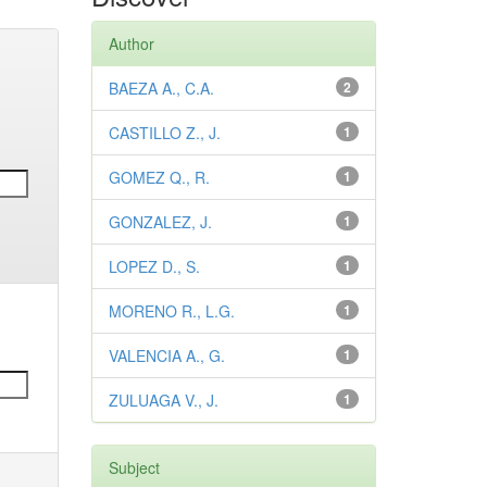
Author
BAEZA A., C.A.
2
CASTILLO Z., J.
1
GOMEZ Q., R.
1
GONZALEZ, J.
1
LOPEZ D., S.
1
MORENO R., L.G.
1
VALENCIA A., G.
1
ZULUAGA V., J.
1
Subject