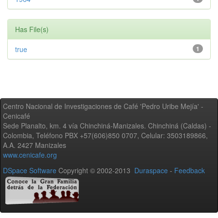
Has File(s)
true
1
Centro Nacional de Investigaciones de Café 'Pedro Uribe Mejía' -
Cenicafé
Sede Planalto, km. 4 vía Chinchiná-Manizales. Chinchiná (Caldas) -
Colombia, Teléfono PBX +57(606)850 0707, Celular: 3503189866,
A.A. 2427 Manizales
www.cenicafe.org
DSpace Software
Copyright © 2002-2013
Duraspace
-
Feedback