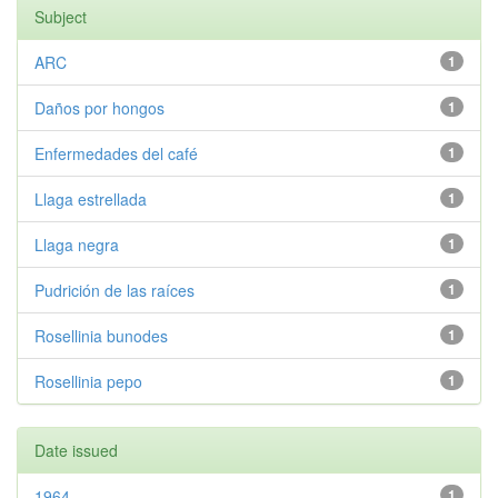
Subject
ARC
1
Daños por hongos
1
Enfermedades del café
1
Llaga estrellada
1
Llaga negra
1
Pudrición de las raíces
1
Rosellinia bunodes
1
Rosellinia pepo
1
Date issued
1964
1