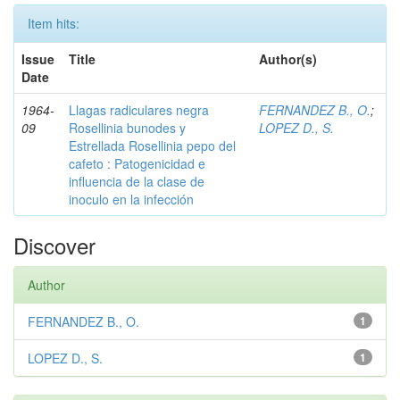
Item hits:
Issue
Title
Author(s)
Date
1964-
Llagas radiculares negra
FERNANDEZ B., O.
;
09
Rosellinia bunodes y
LOPEZ D., S.
Estrellada Rosellinia pepo del
cafeto : Patogenicidad e
influencia de la clase de
inoculo en la infección
Discover
Author
FERNANDEZ B., O.
1
LOPEZ D., S.
1