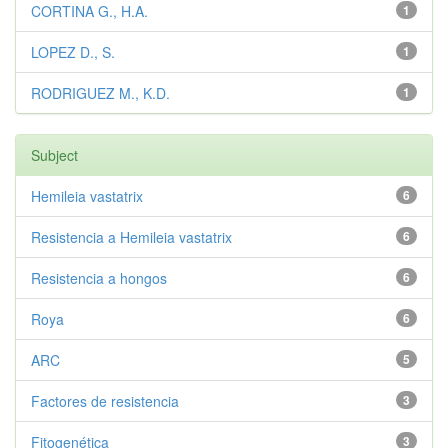
CORTINA G., H.A.
1
LOPEZ D., S.
1
RODRIGUEZ M., K.D.
1
Subject
Hemileia vastatrix
6
Resistencia a Hemileia vastatrix
6
Resistencia a hongos
6
Roya
6
ARC
5
Factores de resistencia
3
Fitogenética
3