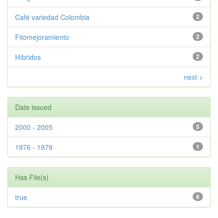
Café variedad Colombia
2
Fitomejoramiento
2
Híbridos
2
next >
Date issued
2000 - 2005
5
1976 - 1979
1
Has File(s)
true
6