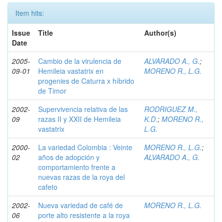
Item hits:
Issue
Title
Author(s)
Date
2005-
Cambio de la virulencia de
ALVARADO A., G.
;
09-01
Hemileia vastatrix en
MORENO R., L.G.
progenies de Caturra x híbrido
de Timor
2002-
Supervivencia relativa de las
RODRIGUEZ M.,
09
razas II y XXII de Hemileia
K.D.
;
MORENO R.,
vastatrix
L.G.
2000-
La variedad Colombia : Veinte
MORENO R., L.G.
;
02
años de adopción y
ALVARADO A., G.
comportamiento frente a
nuevas razas de la roya del
cafeto
2002-
Nueva variedad de café de
MORENO R., L.G.
06
porte alto resistente a la roya