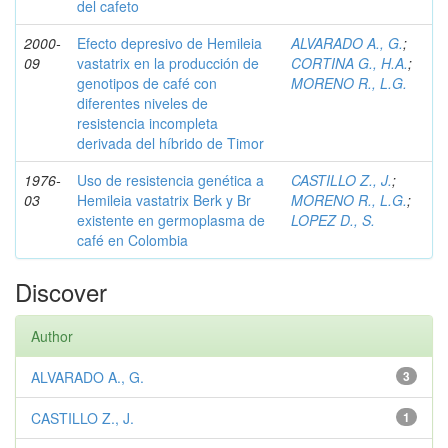
del cafeto
2000-
Efecto depresivo de Hemileia
ALVARADO A., G.
;
09
vastatrix en la producción de
CORTINA G., H.A.
;
genotipos de café con
MORENO R., L.G.
diferentes niveles de
resistencia incompleta
derivada del híbrido de Timor
1976-
Uso de resistencia genética a
CASTILLO Z., J.
;
03
Hemileia vastatrix Berk y Br
MORENO R., L.G.
;
existente en germoplasma de
LOPEZ D., S.
café en Colombia
Discover
Author
ALVARADO A., G.
3
CASTILLO Z., J.
1