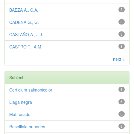
BAEZA A., C.A.
3
CADENA G., G.
3
CASTAÑO A., J.J.
3
CASTRO T., A.M.
3
next >
Subject
Corticium salmonicolor
6
Llaga negra
6
Mal rosado
6
Rosellinia bunodes
6