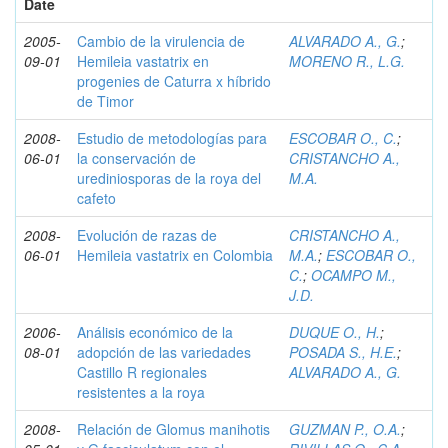
Date
2005-
Cambio de la virulencia de
ALVARADO A., G.
;
09-01
Hemileia vastatrix en
MORENO R., L.G.
progenies de Caturra x híbrido
de Timor
2008-
Estudio de metodologías para
ESCOBAR O., C.
;
06-01
la conservación de
CRISTANCHO A.,
urediniosporas de la roya del
M.A.
cafeto
2008-
Evolución de razas de
CRISTANCHO A.,
06-01
Hemileia vastatrix en Colombia
M.A.
;
ESCOBAR O.,
C.
;
OCAMPO M.,
J.D.
2006-
Análisis económico de la
DUQUE O., H.
;
08-01
adopción de las variedades
POSADA S., H.E.
;
Castillo R regionales
ALVARADO A., G.
resistentes a la roya
2008-
Relación de Glomus manihotis
GUZMAN P., O.A.
;