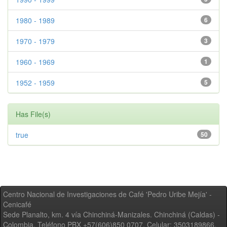
1980 - 1989
6
1970 - 1979
3
1960 - 1969
1
1952 - 1959
5
Has File(s)
true
50
Centro Nacional de Investigaciones de Café 'Pedro Uribe Mejía' -
Cenicafé
Sede Planalto, km. 4 vía Chinchiná-Manizales. Chinchiná (Caldas) -
Colombia, Teléfono PBX +57(606)850 0707, Celular: 3503189866,