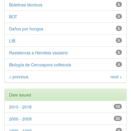
Boletines técnicos
5
BOT
5
Daños por hongos
5
LIB
5
Resistencia a Hemileia vastatrix
5
Biología de Cercospora coffeicola
4
< previous
next >
Date issued
2010 - 2018
10
2000 - 2009
20
1990 - 1999
5