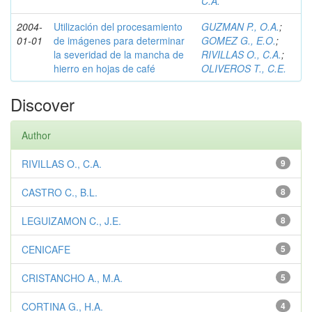
C.A.
2004-
Utilización del procesamiento
GUZMAN P., O.A.
;
01-01
de imágenes para determinar
GOMEZ G., E.O.
;
la severidad de la mancha de
RIVILLAS O., C.A.
;
hierro en hojas de café
OLIVEROS T., C.E.
Discover
Author
RIVILLAS O., C.A.
9
CASTRO C., B.L.
8
LEGUIZAMON C., J.E.
8
CENICAFE
5
CRISTANCHO A., M.A.
5
CORTINA G., H.A.
4