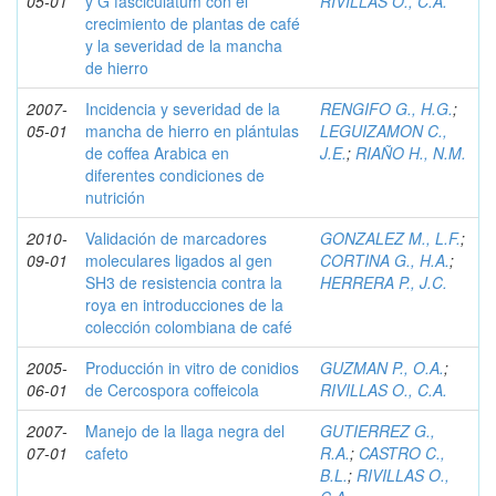
05-01
y G fasciculatum con el
RIVILLAS O., C.A.
crecimiento de plantas de café
y la severidad de la mancha
de hierro
2007-
Incidencia y severidad de la
RENGIFO G., H.G.
;
05-01
mancha de hierro en plántulas
LEGUIZAMON C.,
de coffea Arabica en
J.E.
;
RIAÑO H., N.M.
diferentes condiciones de
nutrición
2010-
Validación de marcadores
GONZALEZ M., L.F.
;
09-01
moleculares ligados al gen
CORTINA G., H.A.
;
SH3 de resistencia contra la
HERRERA P., J.C.
roya en introducciones de la
colección colombiana de café
2005-
Producción in vitro de conidios
GUZMAN P., O.A.
;
06-01
de Cercospora coffeicola
RIVILLAS O., C.A.
2007-
Manejo de la llaga negra del
GUTIERREZ G.,
07-01
cafeto
R.A.
;
CASTRO C.,
B.L.
;
RIVILLAS O.,