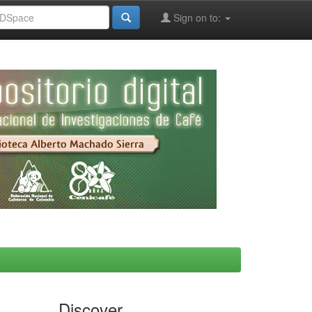
Sign on to:
Discover