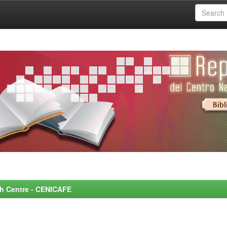
rch Centre - CENICAFE