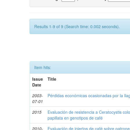
Results 1-9 of 9 (Search time: 0.002 seconds).
Item hits:
Issue
Title
Date
2003-
Pérdidas económicas ocasionadas por la lla
07-01
2015
Evaluación de resistencia a Ceratocystis col
papillata en genotipos de café
2010-
Evaluación de injertos de café sobre patrone