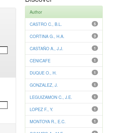
Author
CASTRO C., B.L.
5
CORTINA G., H.A.
3
CASTAÑO A., J.J.
1
CENICAFE
1
DUQUE O., H.
1
GONZALEZ, J.
1
LEGUIZAMON C., J.E.
1
LOPEZ F., Y.
1
MONTOYA R., E.C.
1