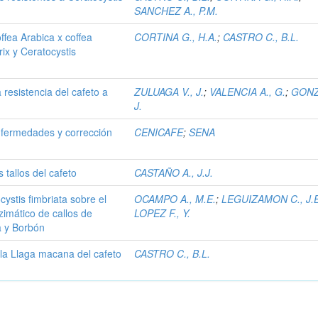
SANCHEZ A., P.M.
ffea Arabica x coffea
CORTINA G., H.A.
;
CASTRO C., B.L.
ix y Ceratocystis
 resistencia del cafeto a
ZULUAGA V., J.
;
VALENCIA A., G.
;
GONZ
J.
nfermedades y corrección
CENICAFE
;
SENA
 tallos del cafeto
CASTAÑO A., J.J.
ystis fimbriata sobre el
OCAMPO A., M.E.
;
LEGUIZAMON C., J.E
zimático de callos de
LOPEZ F., Y.
ca y Borbón
la Llaga macana del cafeto
CASTRO C., B.L.