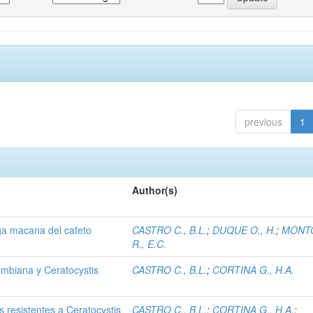
previous
1
Author(s)
ga macana del cafeto
CASTRO C., B.L.
;
DUQUE O., H.
;
MONT
R., E.C.
ombiana y Ceratocystis
CASTRO C., B.L.
;
CORTINA G., H.A.
s resistentes a Ceratocystis
CASTRO C., B.L.
;
CORTINA G., H.A.
;