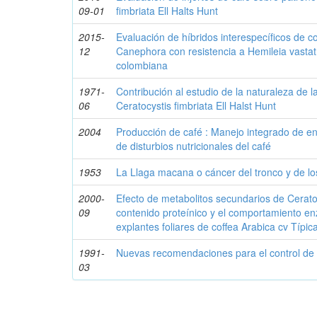
09-01
fimbriata Ell Halts Hunt
2015-
Evaluación de híbridos interespecíficos de co
12
Canephora con resistencia a Hemileia vastatr
colombiana
1971-
Contribución al estudio de la naturaleza de la
06
Ceratocystis fimbriata Ell Halst Hunt
2004
Producción de café : Manejo integrado de e
de disturbios nutricionales del café
1953
La Llaga macana o cáncer del tronco y de los
2000-
Efecto de metabolitos secundarios de Ceratoc
09
contenido proteínico y el comportamiento en
explantes foliares de coffea Arabica cv Típi
1991-
Nuevas recomendaciones para el control de 
03