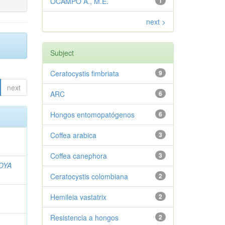
OCAMPO A., M.E.
1
next >
Subject
Ceratocystis fimbriata
9
next
ARC
6
Hongos entomopatógenos
6
Coffea arabica
3
Coffea canephora
3
OYA
Ceratocystis colombiana
2
Hemileia vastatrix
2
Resistencia a hongos
2