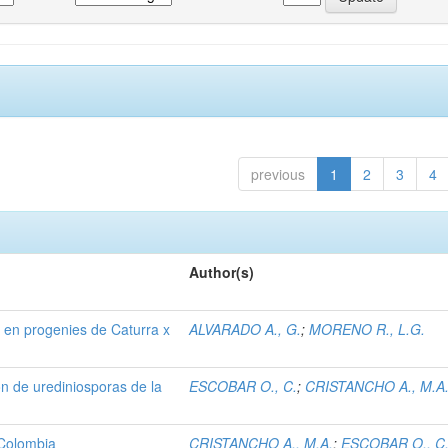
previous
1
2
3
4
Author(s)
x en progenies de Caturra x
ALVARADO A., G.
;
MORENO R., L.G.
n de urediniosporas de la
ESCOBAR O., C.
;
CRISTANCHO A., M.A
 Colombia
CRISTANCHO A., M.A.
;
ESCOBAR O., C