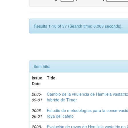
Results 1-10 of 37 (Search time: 0.003 seconds).
Item hits:
Issue
Title
Date
2005-
Cambio de la virulencia de Hemileia vastatri
09-01
híbrido de Timor
2008-
Estudio de metodologías para la conservació
06-01
roya del cafeto
2008-
Evolución de razas de Hemileia vastatrix en