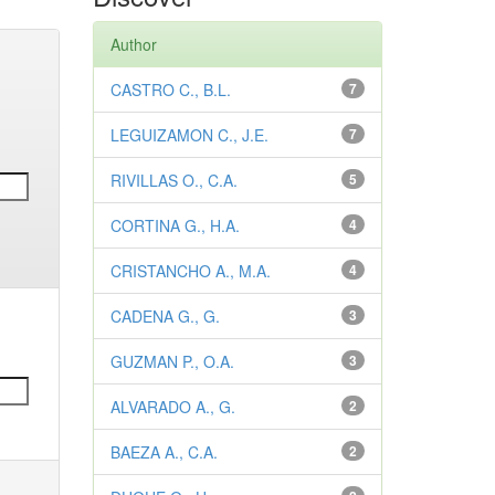
Author
CASTRO C., B.L.
7
LEGUIZAMON C., J.E.
7
RIVILLAS O., C.A.
5
CORTINA G., H.A.
4
CRISTANCHO A., M.A.
4
CADENA G., G.
3
GUZMAN P., O.A.
3
ALVARADO A., G.
2
BAEZA A., C.A.
2