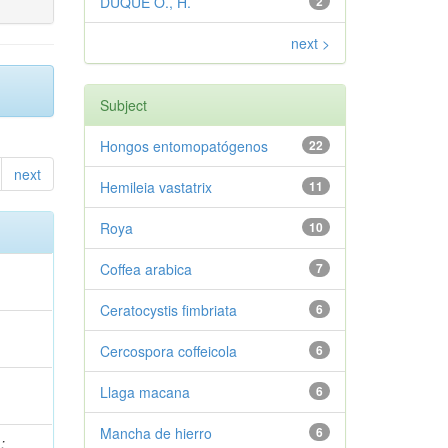
DUQUE O., H.
2
next >
Subject
Hongos entomopatógenos
22
next
Hemileia vastatrix
11
Roya
10
Coffea arabica
7
Ceratocystis fimbriata
6
Cercospora coffeicola
6
.
Llaga macana
6
Mancha de hierro
6
.
;