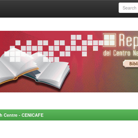
rch Centre - CENICAFE