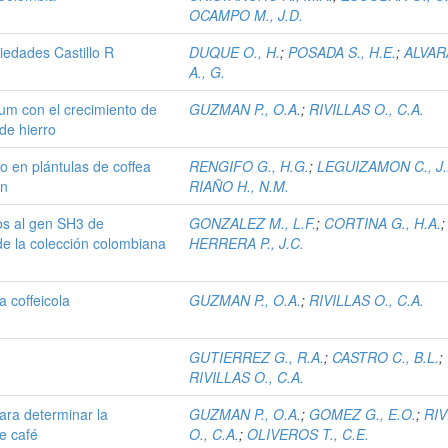
OCAMPO M., J.D.
iedades Castillo R
DUQUE O., H.
;
POSADA S., H.E.
;
ALVA
A., G.
um con el crecimiento de
GUZMAN P., O.A.
;
RIVILLAS O., C.A.
de hierro
o en plántulas de coffea
RENGIFO G., H.G.
;
LEGUIZAMON C., J.
ón
RIAÑO H., N.M.
os al gen SH3 de
GONZALEZ M., L.F.
;
CORTINA G., H.A.
;
 de la colección colombiana
HERRERA P., J.C.
a coffeicola
GUZMAN P., O.A.
;
RIVILLAS O., C.A.
GUTIERREZ G., R.A.
;
CASTRO C., B.L.
;
RIVILLAS O., C.A.
ara determinar la
GUZMAN P., O.A.
;
GOMEZ G., E.O.
;
RIV
e café
O., C.A.
;
OLIVEROS T., C.E.