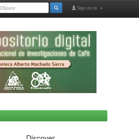
Sign on to:
Discover