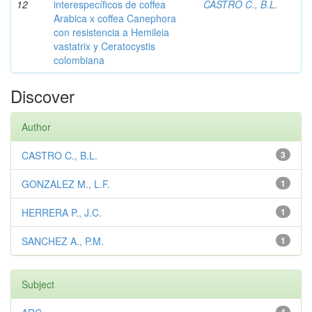
12
interespecíficos de coffea
CASTRO C., B.L.
Arabica x coffea Canephora
con resistencia a Hemileia
vastatrix y Ceratocystis
colombiana
Discover
Author
CASTRO C., B.L.
3
GONZALEZ M., L.F.
1
HERRERA P., J.C.
1
SANCHEZ A., P.M.
1
Subject