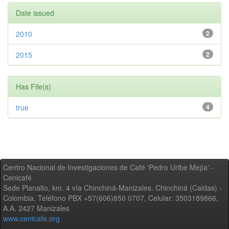
Date issued
2010
2
2015
2
Has File(s)
true
4
Centro Nacional de Investigaciones de Café 'Pedro Uribe Mejía' -
Cenicafé
Sede Planalto, km. 4 vía Chinchiná-Manizales. Chinchiná (Caldas) -
Colombia, Teléfono PBX +57(606)850 0707, Celular: 3503189866,
A.A. 2427 Manizales
www.cenicafe.org