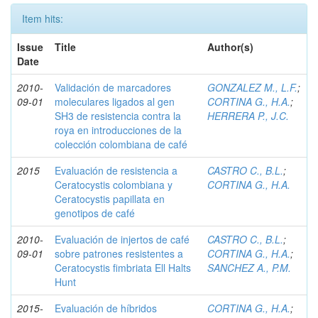
Item hits:
Issue
Title
Author(s)
Date
2010-
Validación de marcadores
GONZALEZ M., L.F.
;
09-01
moleculares ligados al gen
CORTINA G., H.A.
;
SH3 de resistencia contra la
HERRERA P., J.C.
roya en introducciones de la
colección colombiana de café
2015
Evaluación de resistencia a
CASTRO C., B.L.
;
Ceratocystis colombiana y
CORTINA G., H.A.
Ceratocystis papillata en
genotipos de café
2010-
Evaluación de injertos de café
CASTRO C., B.L.
;
09-01
sobre patrones resistentes a
CORTINA G., H.A.
;
Ceratocystis fimbriata Ell Halts
SANCHEZ A., P.M.
Hunt
2015-
Evaluación de híbridos
CORTINA G., H.A.
;