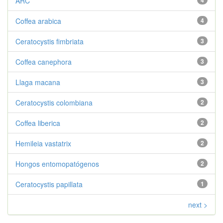
ARC
4
Coffea arabica
4
Ceratocystis fimbriata
3
Coffea canephora
3
Llaga macana
3
Ceratocystis colombiana
2
Coffea liberica
2
Hemileia vastatrix
2
Hongos entomopatógenos
2
Ceratocystis papillata
1
next >