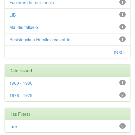
Factores de resistencia
1
LIB
1
Mal del talluelo
1
Resistencia a Hemileia vastatrix
1
next >
Date issued
1980 - 1990
1
1976 - 1979
2
Has File(s)
true
3