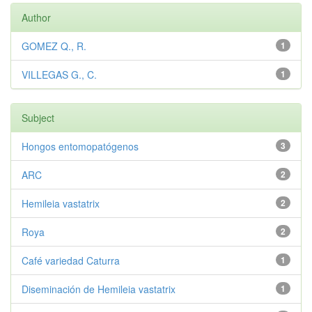
Author
GOMEZ Q., R.
1
VILLEGAS G., C.
1
Subject
Hongos entomopatógenos
3
ARC
2
Hemileia vastatrix
2
Roya
2
Café variedad Caturra
1
Diseminación de Hemileia vastatrix
1