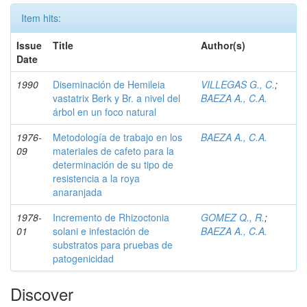
Item hits:
Issue
Title
Author(s)
Date
1990
Diseminación de Hemileia
VILLEGAS G., C.
;
vastatrix Berk y Br. a nivel del
BAEZA A., C.A.
árbol en un foco natural
1976-
Metodología de trabajo en los
BAEZA A., C.A.
09
materiales de cafeto para la
determinación de su tipo de
resistencia a la roya
anaranjada
1978-
Incremento de Rhizoctonia
GOMEZ Q., R.
;
01
solani e infestación de
BAEZA A., C.A.
substratos para pruebas de
patogenicidad
Discover