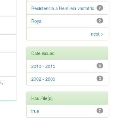
Resistencia a Hemileia vastatrix
2
Roya
2
next >
Date issued
2010 - 2015
4
2002 - 2009
3
.
;
Has File(s)
true
7