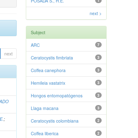
POSADA S., H.E.
1
next >
Subject
ARC
7
next
Ceratocystis fimbriata
3
Coffea canephora
3
Hemileia vastatrix
3
Hongos entomopatógenos
3
RADO
Llaga macana
3
E.
;
Ceratocystis colombiana
2
Coffea liberica
2