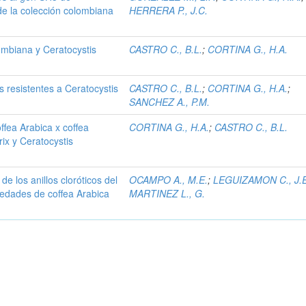
 de la colección colombiana
HERRERA P., J.C.
ombiana y Ceratocystis
CASTRO C., B.L.
;
CORTINA G., H.A.
s resistentes a Ceratocystis
CASTRO C., B.L.
;
CORTINA G., H.A.
;
SANCHEZ A., P.M.
ffea Arabica x coffea
CORTINA G., H.A.
;
CASTRO C., B.L.
ix y Ceratocystis
de los anillos cloróticos del
OCAMPO A., M.E.
;
LEGUIZAMON C., J.E
iedades de coffea Arabica
MARTINEZ L., G.