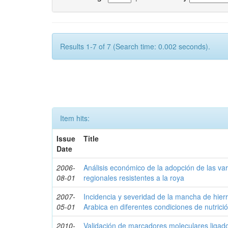
Results 1-7 of 7 (Search time: 0.002 seconds).
Item hits:
Issue
Title
Date
2006-
Análisis económico de la adopción de las var
08-01
regionales resistentes a la roya
2007-
Incidencia y severidad de la mancha de hierr
05-01
Arabica en diferentes condiciones de nutrici
2010-
Validación de marcadores moleculares ligad