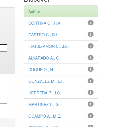
Author
CORTINA G., H.A.
4
CASTRO C., B.L.
3
LEGUIZAMON C., J.E.
2
ALVARADO A., G.
1
DUQUE O., H.
1
GONZALEZ M., L.F.
1
HERRERA P., J.C.
1
MARTINEZ L., G.
1
OCAMPO A., M.E.
1