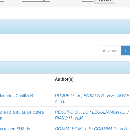
previous
1
Author(s)
iedades Castillo R
DUQUE O., H.
;
POSADA S., H.E.
;
ALVA
A., G.
o en plántulas de coffea
RENGIFO G., H.G.
;
LEGUIZAMON C., J.
ón
RIAÑO H., N.M.
os al gen SH3 de
GONZALEZ M., L.F.
;
CORTINA G., H.A.
;