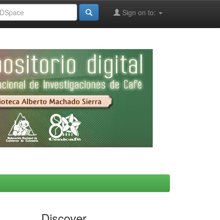
Sign on to:
Discover