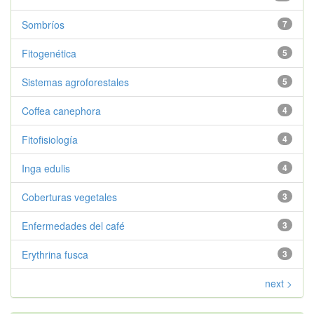
Sombríos
7
Fitogenética
5
Sistemas agroforestales
5
Coffea canephora
4
Fitofisiología
4
Inga edulis
4
Coberturas vegetales
3
Enfermedades del café
3
Erythrina fusca
3
next >