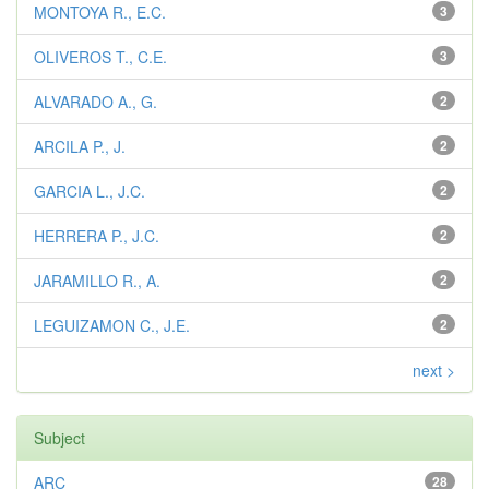
MONTOYA R., E.C.
3
OLIVEROS T., C.E.
3
ALVARADO A., G.
2
ARCILA P., J.
2
GARCIA L., J.C.
2
HERRERA P., J.C.
2
JARAMILLO R., A.
2
LEGUIZAMON C., J.E.
2
next >
Subject
ARC
28