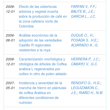
2008-
Efecto de las coberturas
FARFAN V., F.F.
;
12-01
arbórea y vegetal muerta
BAUTE B., J.E.
;
sobre la producción de café en
GARCIA L., J.C.
la zona cafetera norte de
Colombia
2006-
Análisis económico de la
DUQUE O., H.
;
08-01
adopción de las variedades
POSADA S., H.E.
;
Castillo R regionales
ALVARADO A., G.
resistentes a la roya
2008-
Caracterización morfológica y
HERRERA P., J.C.
;
12-01
citológica de árboles de Coffea
CAMAYO V., G.C.
arabica L regenerados por
cultivo in vitro de polen aislado
2007-
Incidencia y severidad de la
RENGIFO G., H.G.
;
05-01
mancha de hierro en plántulas
LEGUIZAMON C.,
de coffea Arabica en
J.E.
;
RIAÑO H., N.M.
diferentes condiciones de
nutrición