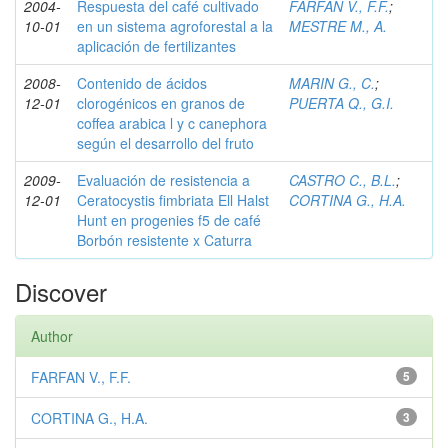
2004-
Respuesta del café cultivado
FARFAN V., F.F.
;
10-01
en un sistema agroforestal a la
MESTRE M., A.
aplicación de fertilizantes
2008-
Contenido de ácidos
MARIN G., C.
;
12-01
clorogénicos en granos de
PUERTA Q., G.I.
coffea arabica l y c canephora
según el desarrollo del fruto
2009-
Evaluación de resistencia a
CASTRO C., B.L.
;
12-01
Ceratocystis fimbriata Ell Halst
CORTINA G., H.A.
Hunt en progenies f5 de café
Borbón resistente x Caturra
Discover
Author
FARFAN V., F.F.
5
CORTINA G., H.A.
3