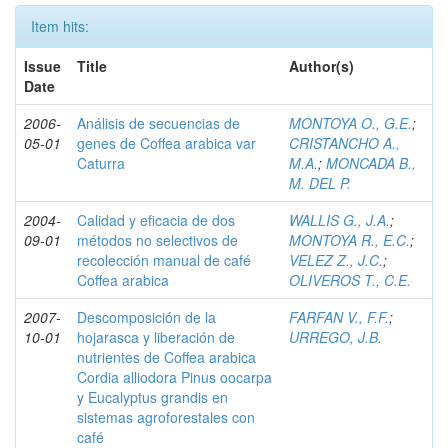
Item hits:
Issue
Title
Author(s)
Date
2006-
Análisis de secuencias de
MONTOYA O., G.E.
;
05-01
genes de Coffea arabica var
CRISTANCHO A.,
Caturra
M.A.
;
MONCADA B.,
M. DEL P.
2004-
Calidad y eficacia de dos
WALLIS G., J.A.
;
09-01
métodos no selectivos de
MONTOYA R., E.C.
;
recolección manual de café
VELEZ Z., J.C.
;
Coffea arabica
OLIVEROS T., C.E.
2007-
Descomposición de la
FARFAN V., F.F.
;
10-01
hojarasca y liberación de
URREGO, J.B.
nutrientes de Coffea arabica
Cordia alliodora Pinus oocarpa
y Eucalyptus grandis en
sistemas agroforestales con
café