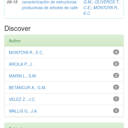
09-15
caracterización de estructuras
G.M.
;
OLIVEROS T.,
productivas de árboles de café
C.E.
;
MONTOYA R.,
E.C.
Discover
Author
MONTOYA R., E.C.
4
ARCILA P., J.
2
MARIN L., S.M.
2
BETANCUR A., G.M.
1
VELEZ Z., J.C.
1
WALLIS G., J.A.
1