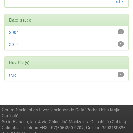
next >
Date issued
2004
3
2014
1
Has File(s)
true
4
Centro Nacional de Investigaciones de Café 'Pedro Uribe Mejía' -
Cenicafé
Sede Planalto, km. 4 vía Chinchiná-Manizales. Chinchiná (Caldas) -
Colombia, Teléfono PBX +57(606)850 0707, Celular: 3503189866,