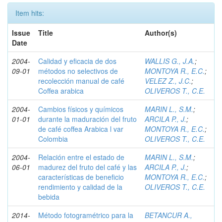
Item hits:
Issue
Title
Author(s)
Date
2004-
Calidad y eficacia de dos
WALLIS G., J.A.
;
09-01
métodos no selectivos de
MONTOYA R., E.C.
;
recolección manual de café
VELEZ Z., J.C.
;
Coffea arabica
OLIVEROS T., C.E.
2004-
Cambios físicos y químicos
MARIN L., S.M.
;
01-01
durante la maduración del fruto
ARCILA P., J.
;
de café coffea Arabica l var
MONTOYA R., E.C.
;
Colombia
OLIVEROS T., C.E.
2004-
Relación entre el estado de
MARIN L., S.M.
;
06-01
madurez del fruto del café y las
ARCILA P., J.
;
características de beneficio
MONTOYA R., E.C.
;
rendimiento y calidad de la
OLIVEROS T., C.E.
bebida
2014-
Método fotogramétrico para la
BETANCUR A.,