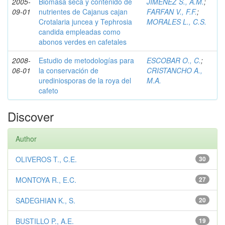
2005-
Biomasa seca y contenido de
JIMENEZ S., A.M.
;
09-01
nutrientes de Cajanus cajan
FARFAN V., F.F.
;
Crotalaria juncea y Tephrosia
MORALES L., C.S.
candida empleadas como
abonos verdes en cafetales
2008-
Estudio de metodologías para
ESCOBAR O., C.
;
06-01
la conservación de
CRISTANCHO A.,
urediniosporas de la roya del
M.A.
cafeto
Discover
Author
OLIVEROS T., C.E.
30
MONTOYA R., E.C.
27
SADEGHIAN K., S.
20
BUSTILLO P., A.E.
19