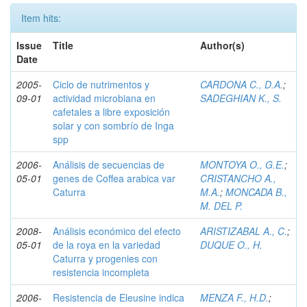
Item hits:
Issue
Title
Author(s)
Date
2005-
Ciclo de nutrimentos y
CARDONA C., D.A.
;
09-01
actividad microbiana en
SADEGHIAN K., S.
cafetales a libre exposición
solar y con sombrío de Inga
spp
2006-
Análisis de secuencias de
MONTOYA O., G.E.
;
05-01
genes de Coffea arabica var
CRISTANCHO A.,
Caturra
M.A.
;
MONCADA B.,
M. DEL P.
2008-
Análisis económico del efecto
ARISTIZABAL A., C.
;
05-01
de la roya en la variedad
DUQUE O., H.
Caturra y progenies con
resistencia incompleta
2006-
Resistencia de Eleusine indica
MENZA F., H.D.
;