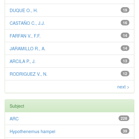
DUQUE O., H.
19
CASTAÑO C., J.J.
16
FARFAN V., F.F.
14
JARAMILLO R., A.
14
ARCILA P., J.
13
RODRIGUEZ V., N.
12
next >
Subject
ARC
228
Hypothenemus hampei
39