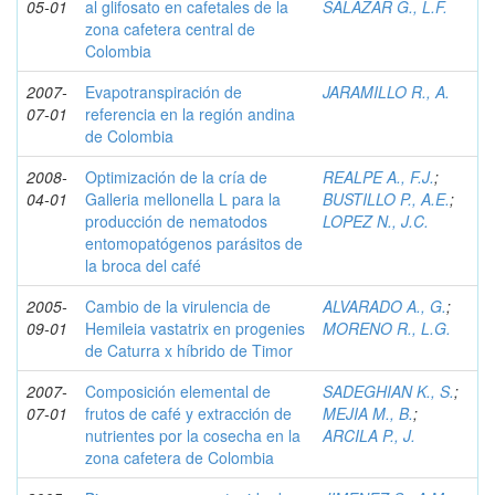
05-01
al glifosato en cafetales de la
SALAZAR G., L.F.
zona cafetera central de
Colombia
2007-
Evapotranspiración de
JARAMILLO R., A.
07-01
referencia en la región andina
de Colombia
2008-
Optimización de la cría de
REALPE A., F.J.
;
04-01
Galleria mellonella L para la
BUSTILLO P., A.E.
;
producción de nematodos
LOPEZ N., J.C.
entomopatógenos parásitos de
la broca del café
2005-
Cambio de la virulencia de
ALVARADO A., G.
;
09-01
Hemileia vastatrix en progenies
MORENO R., L.G.
de Caturra x híbrido de Timor
2007-
Composición elemental de
SADEGHIAN K., S.
;
07-01
frutos de café y extracción de
MEJIA M., B.
;
nutrientes por la cosecha en la
ARCILA P., J.
zona cafetera de Colombia