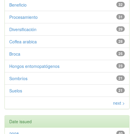
Beneficio
32
Procesamiento
31
Diversificación
29
Coffea arabica
28
Broca
25
Hongos entomopatógenos
23
Sombríos
21
Suelos
21
next >
Date issued
2008
40