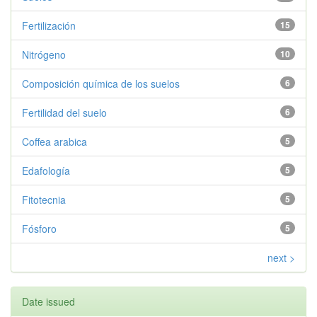
Fertilización
15
Nitrógeno
10
Composición química de los suelos
6
Fertilidad del suelo
6
Coffea arabica
5
Edafología
5
Fitotecnia
5
Fósforo
5
next >
Date issued