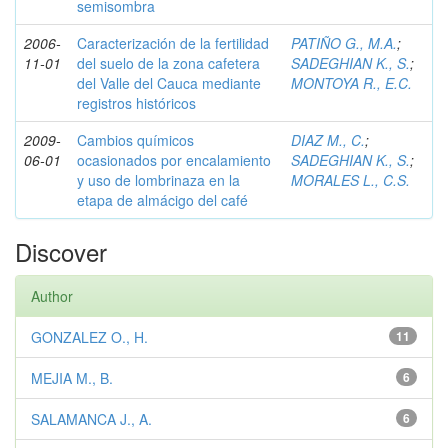
semisombra
2006-
Caracterización de la fertilidad
PATIÑO G., M.A.
;
11-01
del suelo de la zona cafetera
SADEGHIAN K., S.
;
del Valle del Cauca mediante
MONTOYA R., E.C.
registros históricos
2009-
Cambios químicos
DIAZ M., C.
;
06-01
ocasionados por encalamiento
SADEGHIAN K., S.
;
y uso de lombrinaza en la
MORALES L., C.S.
etapa de almácigo del café
Discover
Author
GONZALEZ O., H.
11
MEJIA M., B.
6
SALAMANCA J., A.
6