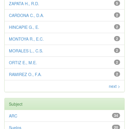
ZAPATA H., R.D.
5
CARDONA C., D.A.
2
HINCAPIE G., E.
2
MONTOYA R., E.C.
2
MORALES L., C.S.
2
ORTIZ E., M.E.
2
RAMIREZ O., F.A.
2
next >
Subject
ARC
34
Suelos
20