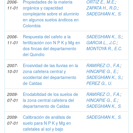
2006-
Propiedades de la materia
ORTIZ E., M.E.
;
11-01
orgánica y capacidad
ZAPATA H., R.D.
;
complejante sobre el aluminio
SADEGHIAN K., S.
en algunos suelos ándicos en
Colombia
2006-
Respuesta del cafeto a la
SADEGHIAN K., S.
;
11-01
fertilización con N P K y Mg en
GARCIA L., J.C.
;
dos fincas del departamento
MONTOYA R., E.C.
del Quindío
2007-
Erosividad de las lluvias en la
RAMIREZ O., F.A.
;
10-01
zona cafetera central y
HINCAPIE G., E.
;
occidental del departamento
SADEGHIAN K., S.
;
de Caldas
PEREZ G., U.
2009-
Erodabilidad de los suelos de
RAMIREZ O., F.A.
;
07-01
la zona central cafetera del
HINCAPIE G., E.
;
departamento de Caldas
SADEGHIAN K., S.
2009-
Calibración de análisis de
SADEGHIAN K., S.
07-01
suelo para N P K y Mg en
cafetales al sol y bajo