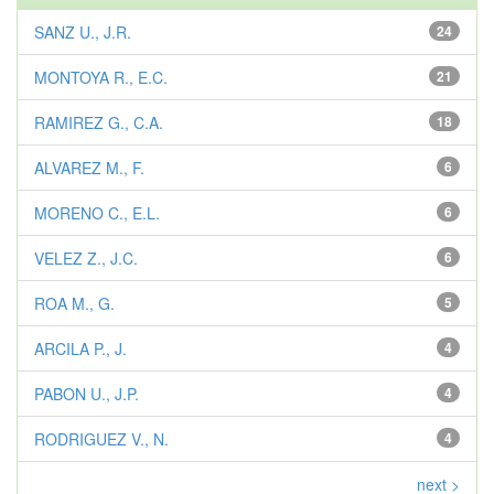
SANZ U., J.R.
24
MONTOYA R., E.C.
21
RAMIREZ G., C.A.
18
ALVAREZ M., F.
6
MORENO C., E.L.
6
VELEZ Z., J.C.
6
ROA M., G.
5
ARCILA P., J.
4
PABON U., J.P.
4
RODRIGUEZ V., N.
4
next >