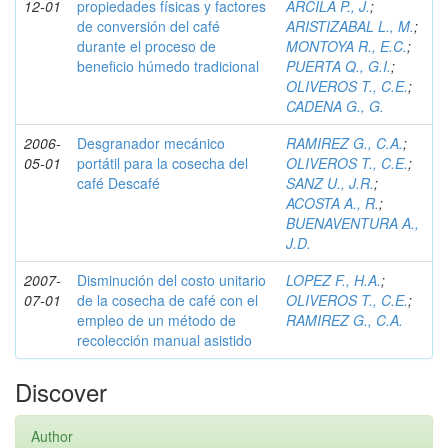
12-01
propiedades físicas y factores
ARCILA P., J.
;
de conversión del café
ARISTIZABAL L., M.
;
durante el proceso de
MONTOYA R., E.C.
;
beneficio húmedo tradicional
PUERTA Q., G.I.
;
OLIVEROS T., C.E.
;
CADENA G., G.
2006-
Desgranador mecánico
RAMIREZ G., C.A.
;
05-01
portátil para la cosecha del
OLIVEROS T., C.E.
;
café Descafé
SANZ U., J.R.
;
ACOSTA A., R.
;
BUENAVENTURA A.,
J.D.
2007-
Disminución del costo unitario
LOPEZ F., H.A.
;
07-01
de la cosecha de café con el
OLIVEROS T., C.E.
;
empleo de un método de
RAMIREZ G., C.A.
recolección manual asistido
Discover
Author