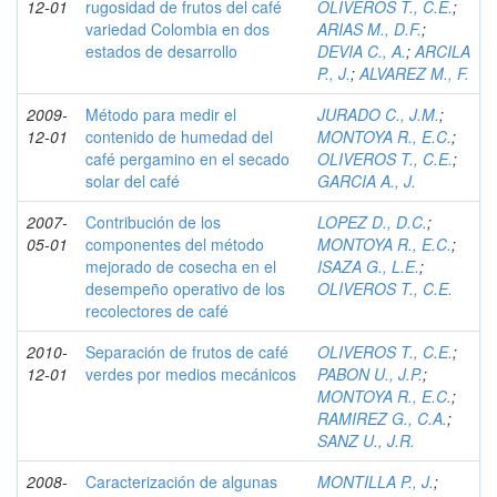
12-01
rugosidad de frutos del café
OLIVEROS T., C.E.
;
variedad Colombia en dos
ARIAS M., D.F.
;
estados de desarrollo
DEVIA C., A.
;
ARCILA
P., J.
;
ALVAREZ M., F.
2009-
Método para medir el
JURADO C., J.M.
;
12-01
contenido de humedad del
MONTOYA R., E.C.
;
café pergamino en el secado
OLIVEROS T., C.E.
;
solar del café
GARCIA A., J.
2007-
Contribución de los
LOPEZ D., D.C.
;
05-01
componentes del método
MONTOYA R., E.C.
;
mejorado de cosecha en el
ISAZA G., L.E.
;
desempeño operativo de los
OLIVEROS T., C.E.
recolectores de café
2010-
Separación de frutos de café
OLIVEROS T., C.E.
;
12-01
verdes por medios mecánicos
PABON U., J.P.
;
MONTOYA R., E.C.
;
RAMIREZ G., C.A.
;
SANZ U., J.R.
2008-
Caracterización de algunas
MONTILLA P., J.
;