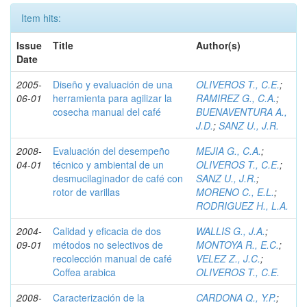
Item hits:
Issue
Title
Author(s)
Date
2005-
Diseño y evaluación de una
OLIVEROS T., C.E.
;
06-01
herramienta para agilizar la
RAMIREZ G., C.A.
;
cosecha manual del café
BUENAVENTURA A.,
J.D.
;
SANZ U., J.R.
2008-
Evaluación del desempeño
MEJIA G., C.A.
;
04-01
técnico y ambiental de un
OLIVEROS T., C.E.
;
desmucilaginador de café con
SANZ U., J.R.
;
rotor de varillas
MORENO C., E.L.
;
RODRIGUEZ H., L.A.
2004-
Calidad y eficacia de dos
WALLIS G., J.A.
;
09-01
métodos no selectivos de
MONTOYA R., E.C.
;
recolección manual de café
VELEZ Z., J.C.
;
Coffea arabica
OLIVEROS T., C.E.
2008-
Caracterización de la
CARDONA Q., Y.P.
;