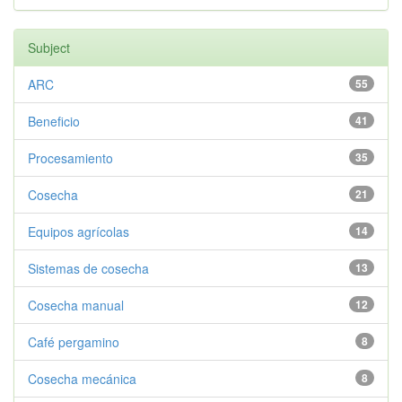
Subject
ARC
55
Beneficio
41
Procesamiento
35
Cosecha
21
Equipos agrícolas
14
Sistemas de cosecha
13
Cosecha manual
12
Café pergamino
8
Cosecha mecánica
8