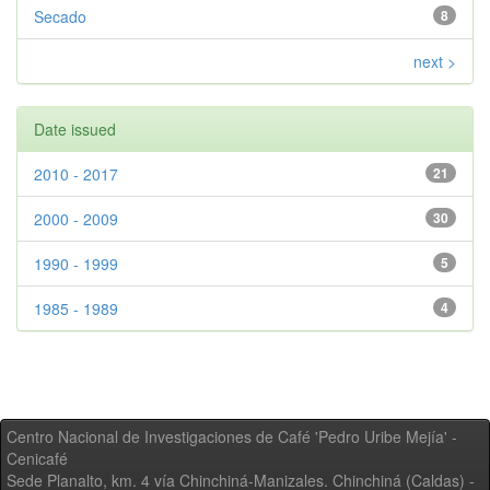
Secado
8
next >
Date issued
2010 - 2017
21
2000 - 2009
30
1990 - 1999
5
1985 - 1989
4
Centro Nacional de Investigaciones de Café 'Pedro Uribe Mejía' -
Cenicafé
Sede Planalto, km. 4 vía Chinchiná-Manizales. Chinchiná (Caldas) -