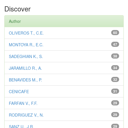
Discover
Author
OLIVEROS T., C.E.
60
MONTOYA R., E.C.
47
SADEGHIAN K., S.
38
JARAMILLO R., A.
34
BENAVIDES M., P.
32
CENICAFE
31
FARFAN V., F.F.
29
RODRIGUEZ V., N.
29
SANZ U., J.R.
29