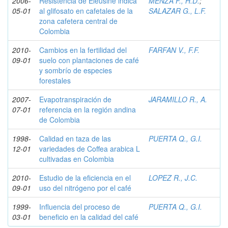
2006-
Resistencia de Eleusine indica
MENZA F., H.D.
;
05-01
al glifosato en cafetales de la
SALAZAR G., L.F.
zona cafetera central de
Colombia
2010-
Cambios en la fertilidad del
FARFAN V., F.F.
09-01
suelo con plantaciones de café
y sombrío de especies
forestales
2007-
Evapotranspiración de
JARAMILLO R., A.
07-01
referencia en la región andina
de Colombia
1998-
Calidad en taza de las
PUERTA Q., G.I.
12-01
variedades de Coffea arabica L
cultivadas en Colombia
2010-
Estudio de la eficiencia en el
LOPEZ R., J.C.
09-01
uso del nitrógeno por el café
1999-
Influencia del proceso de
PUERTA Q., G.I.
03-01
beneficio en la calidad del café