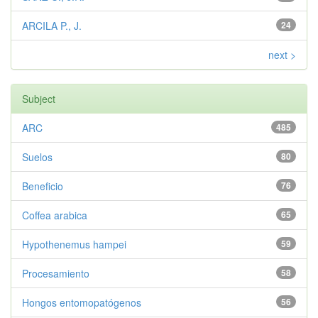
ARCILA P., J.
24
next >
Subject
ARC
485
Suelos
80
Beneficio
76
Coffea arabica
65
Hypothenemus hampei
59
Procesamiento
58
Hongos entomopatógenos
56