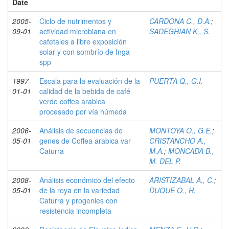
Date
2005-
Ciclo de nutrimentos y
CARDONA C., D.A.
;
09-01
actividad microbiana en
SADEGHIAN K., S.
cafetales a libre exposición
solar y con sombrío de Inga
spp
1997-
Escala para la evaluación de la
PUERTA Q., G.I.
01-01
calidad de la bebida de café
verde coffea arabica
procesado por vía húmeda
2006-
Análisis de secuencias de
MONTOYA O., G.E.
;
05-01
genes de Coffea arabica var
CRISTANCHO A.,
Caturra
M.A.
;
MONCADA B.,
M. DEL P.
2008-
Análisis económico del efecto
ARISTIZABAL A., C.
;
05-01
de la roya en la variedad
DUQUE O., H.
Caturra y progenies con
resistencia incompleta