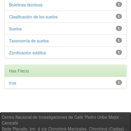
Boletines técnicos
1
Clasificación de los suelos
1
Suelos
1
Taxonomía de suelos
1
Zonificación edáfica
1
Has File(s)
true
1
Centro Nacional de Investigaciones de Café 'Pedro Uribe Mejía' -
Cenicafé
Sede Planalto, km. 4 vía Chinchiná-Manizales. Chinchiná (Caldas) -