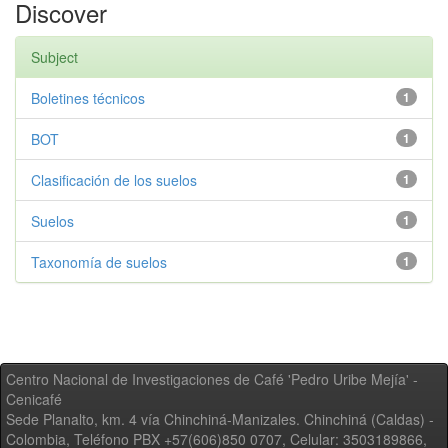
Discover
Subject
Boletines técnicos
1
BOT
1
Clasificación de los suelos
1
Suelos
1
Taxonomía de suelos
1
Centro Nacional de Investigaciones de Café 'Pedro Uribe Mejía' -
Cenicafé
Sede Planalto, km. 4 vía Chinchiná-Manizales. Chinchiná (Caldas) -
Colombia, Teléfono PBX +57(606)850 0707, Celular: 3503189866,