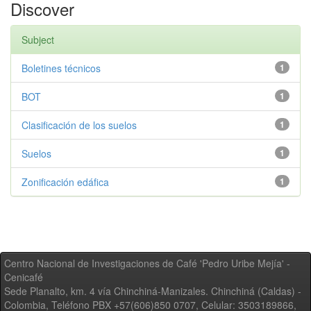
Discover
Subject
Boletines técnicos
1
BOT
1
Clasificación de los suelos
1
Suelos
1
Zonificación edáfica
1
Centro Nacional de Investigaciones de Café 'Pedro Uribe Mejía' -
Cenicafé
Sede Planalto, km. 4 vía Chinchiná-Manizales. Chinchiná (Caldas) -
Colombia, Teléfono PBX +57(606)850 0707, Celular: 3503189866,