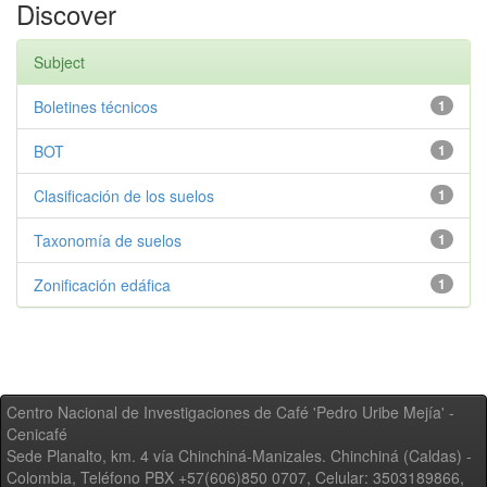
Discover
Subject
Boletines técnicos
1
BOT
1
Clasificación de los suelos
1
Taxonomía de suelos
1
Zonificación edáfica
1
Centro Nacional de Investigaciones de Café 'Pedro Uribe Mejía' -
Cenicafé
Sede Planalto, km. 4 vía Chinchiná-Manizales. Chinchiná (Caldas) -
Colombia, Teléfono PBX +57(606)850 0707, Celular: 3503189866,