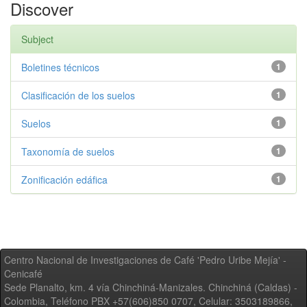
Discover
Subject
Boletines técnicos
1
Clasificación de los suelos
1
Suelos
1
Taxonomía de suelos
1
Zonificación edáfica
1
Centro Nacional de Investigaciones de Café 'Pedro Uribe Mejía' -
Cenicafé
Sede Planalto, km. 4 vía Chinchiná-Manizales. Chinchiná (Caldas) -
Colombia, Teléfono PBX +57(606)850 0707, Celular: 3503189866,