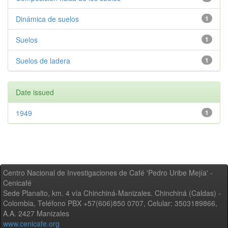
Dinámica de suelos
1
Suelos
1
Suelos de ladera
1
Date issued
1949
1
Centro Nacional de Investigaciones de Café 'Pedro Uribe Mejía' -
Cenicafé
Sede Planalto, km. 4 vía Chinchiná-Manizales. Chinchiná (Caldas) -
Colombia, Teléfono PBX +57(606)850 0707, Celular: 3503189866,
A.A. 2427 Manizales
www.cenicafe.org