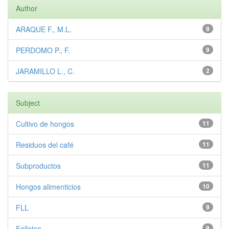
Author
ARAQUE F., M.L.
9
PERDOMO P., F.
9
JARAMILLO L., C.
2
Subject
Cultivo de hongos
11
Residuos del café
11
Subproductos
11
Hongos alimenticios
10
FLL
9
Folletos
9