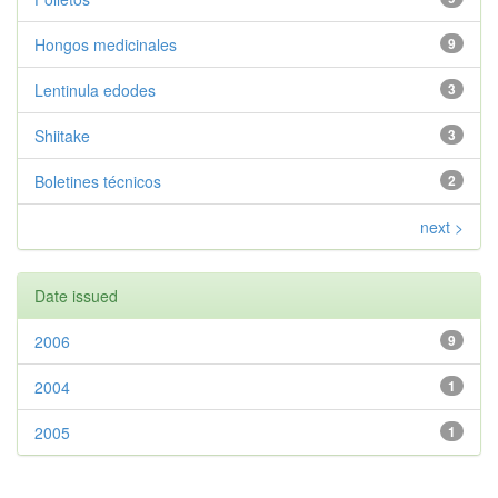
Hongos medicinales
9
Lentinula edodes
3
Shiitake
3
Boletines técnicos
2
next >
Date issued
2006
9
2004
1
2005
1