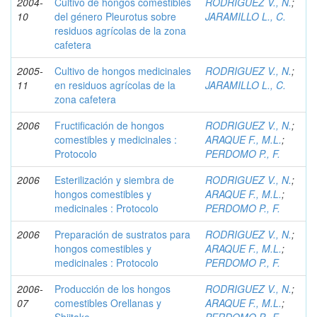
2004-
Cultivo de hongos comestibles
RODRIGUEZ V., N.
;
10
del género Pleurotus sobre
JARAMILLO L., C.
residuos agrícolas de la zona
cafetera
2005-
Cultivo de hongos medicinales
RODRIGUEZ V., N.
;
11
en residuos agrícolas de la
JARAMILLO L., C.
zona cafetera
2006
Fructificación de hongos
RODRIGUEZ V., N.
;
comestibles y medicinales :
ARAQUE F., M.L.
;
Protocolo
PERDOMO P., F.
2006
Esterilización y siembra de
RODRIGUEZ V., N.
;
hongos comestibles y
ARAQUE F., M.L.
;
medicinales : Protocolo
PERDOMO P., F.
2006
Preparación de sustratos para
RODRIGUEZ V., N.
;
hongos comestibles y
ARAQUE F., M.L.
;
medicinales : Protocolo
PERDOMO P., F.
2006-
Producción de los hongos
RODRIGUEZ V., N.
;
07
comestibles Orellanas y
ARAQUE F., M.L.
;