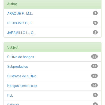
Author
ARAQUE F., M.L.
9
PERDOMO P., F.
9
JARAMILLO L., C.
2
Subject
Cultivo de hongos
11
Subproductos
11
Sustratos de cultivo
11
Hongos alimenticios
10
FLL
9
Folletos
9