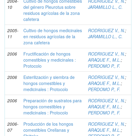
2004-
Cultivo de hongos comestibles
RODRIGUEZ V., N.
;
10
del género Pleurotus sobre
JARAMILLO L., C.
residuos agrícolas de la zona
cafetera
2005-
Cultivo de hongos medicinales
RODRIGUEZ V., N.
;
11
en residuos agrícolas de la
JARAMILLO L., C.
zona cafetera
2006
Fructificación de hongos
RODRIGUEZ V., N.
;
comestibles y medicinales :
ARAQUE F., M.L.
;
Protocolo
PERDOMO P., F.
2006
Esterilización y siembra de
RODRIGUEZ V., N.
;
hongos comestibles y
ARAQUE F., M.L.
;
medicinales : Protocolo
PERDOMO P., F.
2006
Preparación de sustratos para
RODRIGUEZ V., N.
;
hongos comestibles y
ARAQUE F., M.L.
;
medicinales : Protocolo
PERDOMO P., F.
2006-
Producción de los hongos
RODRIGUEZ V., N.
;
07
comestibles Orellanas y
ARAQUE F., M.L.
;