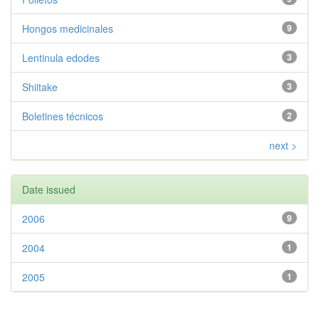
Hongos medicinales
9
Lentinula edodes
3
Shiitake
3
Boletines técnicos
2
next >
Date issued
2006
9
2004
1
2005
1