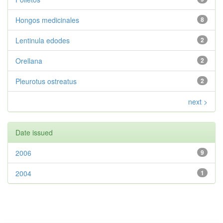
Hongos medicinales
8
Lentinula edodes
2
Orellana
2
Pleurotus ostreatus
2
next >
Date issued
2006
9
2004
1