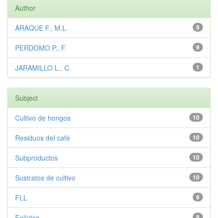
Author
ARAQUE F., M.L.
9
PERDOMO P., F.
9
JARAMILLO L., C.
1
Subject
Cultivo de hongos
10
Residuos del café
10
Subproductos
10
Sustratos de cultivo
10
FLL
9
Folletos
9