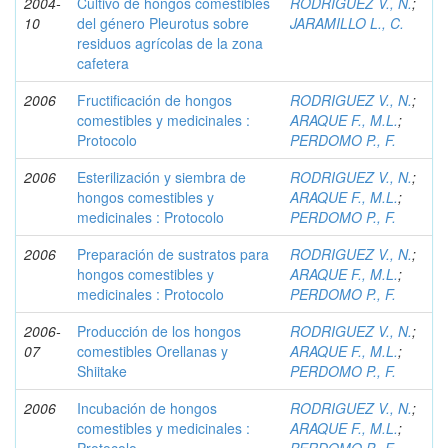
2004-
Cultivo de hongos comestibles
RODRIGUEZ V., N.
;
10
del género Pleurotus sobre
JARAMILLO L., C.
residuos agrícolas de la zona
cafetera
2006
Fructificación de hongos
RODRIGUEZ V., N.
;
comestibles y medicinales :
ARAQUE F., M.L.
;
Protocolo
PERDOMO P., F.
2006
Esterilización y siembra de
RODRIGUEZ V., N.
;
hongos comestibles y
ARAQUE F., M.L.
;
medicinales : Protocolo
PERDOMO P., F.
2006
Preparación de sustratos para
RODRIGUEZ V., N.
;
hongos comestibles y
ARAQUE F., M.L.
;
medicinales : Protocolo
PERDOMO P., F.
2006-
Producción de los hongos
RODRIGUEZ V., N.
;
07
comestibles Orellanas y
ARAQUE F., M.L.
;
Shiitake
PERDOMO P., F.
2006
Incubación de hongos
RODRIGUEZ V., N.
;
comestibles y medicinales :
ARAQUE F., M.L.
;