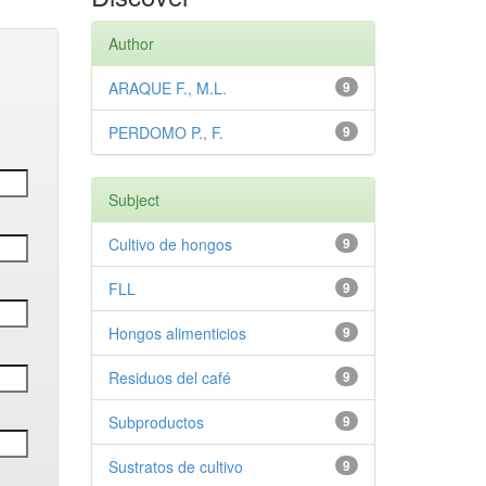
Author
ARAQUE F., M.L.
9
PERDOMO P., F.
9
Subject
Cultivo de hongos
9
FLL
9
Hongos alimenticios
9
Residuos del café
9
Subproductos
9
Sustratos de cultivo
9