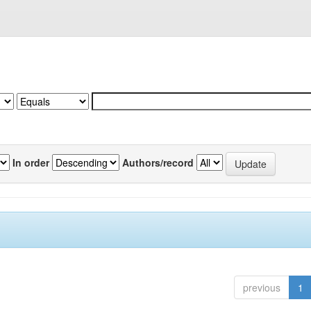
In order
Authors/record
previous
1