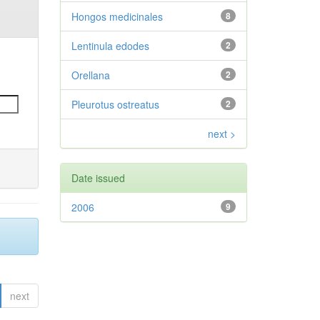
Hongos medicinales
8
Lentinula edodes
2
Orellana
2
Pleurotus ostreatus
2
next >
Date issued
2006
9
next