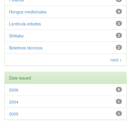
Hongos medicinales
9
Lentinula edodes
3
Shiitake
3
Boletines técnicos
2
next >
Date issued
2006
9
2004
1
2005
1