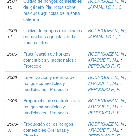
2004-
Cultivo de hongos comestibles
RODRIGUEZ V., N.
;
10
del género Pleurotus sobre
JARAMILLO L., C.
residuos agrícolas de la zona
cafetera
2005-
Cultivo de hongos medicinales
RODRIGUEZ V., N.
;
11
en residuos agrícolas de la
JARAMILLO L., C.
zona cafetera
2006
Fructificación de hongos
RODRIGUEZ V., N.
;
comestibles y medicinales :
ARAQUE F., M.L.
;
Protocolo
PERDOMO P., F.
2006
Esterilización y siembra de
RODRIGUEZ V., N.
;
hongos comestibles y
ARAQUE F., M.L.
;
medicinales : Protocolo
PERDOMO P., F.
2006
Preparación de sustratos para
RODRIGUEZ V., N.
;
hongos comestibles y
ARAQUE F., M.L.
;
medicinales : Protocolo
PERDOMO P., F.
2006-
Producción de los hongos
RODRIGUEZ V., N.
;
07
comestibles Orellanas y
ARAQUE F., M.L.
;