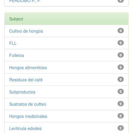
PERDOMO P., F.
9
Subject
Cultivo de hongos
9
FLL
9
Folletos
9
Hongos alimenticios
9
Residuos del café
9
Subproductos
9
Sustratos de cultivo
9
Hongos medicinales
8
Lentinula edodes
2