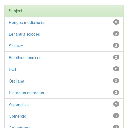
Subject
Hongos medicinales
9
Lentinula edodes
3
Shiitake
3
Boletines técnicos
2
BOT
2
Orellana
2
Pleurotus ostreatus
2
Aspergillus
1
Comercio
1
Ganoderma
1