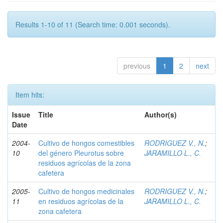
Results 1-10 of 11 (Search time: 0.001 seconds).
previous
1
2
next
Item hits:
Issue
Title
Author(s)
Date
2004-
Cultivo de hongos comestibles
RODRIGUEZ V., N.
;
10
del género Pleurotus sobre
JARAMILLO L., C.
residuos agrícolas de la zona
cafetera
2005-
Cultivo de hongos medicinales
RODRIGUEZ V., N.
;
11
en residuos agrícolas de la
JARAMILLO L., C.
zona cafetera