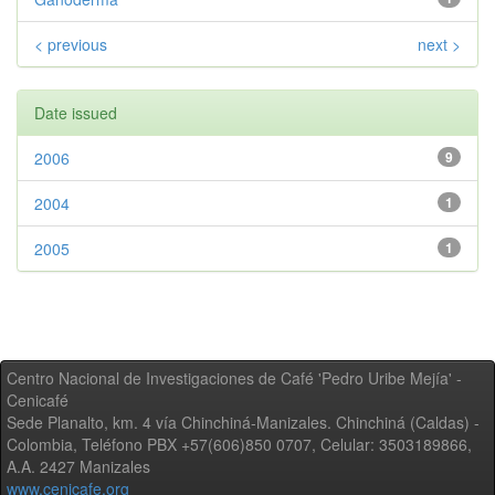
< previous
next >
Date issued
2006
9
2004
1
2005
1
Centro Nacional de Investigaciones de Café 'Pedro Uribe Mejía' -
Cenicafé
Sede Planalto, km. 4 vía Chinchiná-Manizales. Chinchiná (Caldas) -
Colombia, Teléfono PBX +57(606)850 0707, Celular: 3503189866,
A.A. 2427 Manizales
www.cenicafe.org