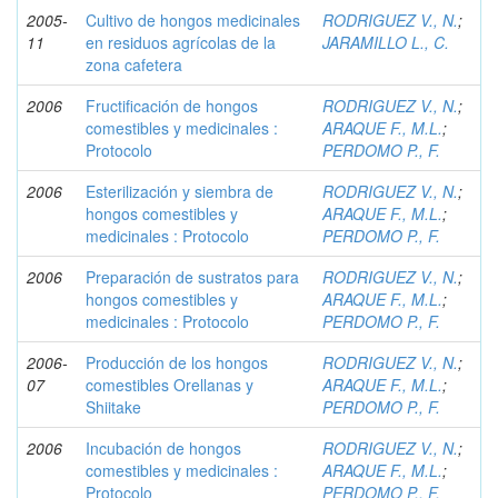
2005-
Cultivo de hongos medicinales
RODRIGUEZ V., N.
;
11
en residuos agrícolas de la
JARAMILLO L., C.
zona cafetera
2006
Fructificación de hongos
RODRIGUEZ V., N.
;
comestibles y medicinales :
ARAQUE F., M.L.
;
Protocolo
PERDOMO P., F.
2006
Esterilización y siembra de
RODRIGUEZ V., N.
;
hongos comestibles y
ARAQUE F., M.L.
;
medicinales : Protocolo
PERDOMO P., F.
2006
Preparación de sustratos para
RODRIGUEZ V., N.
;
hongos comestibles y
ARAQUE F., M.L.
;
medicinales : Protocolo
PERDOMO P., F.
2006-
Producción de los hongos
RODRIGUEZ V., N.
;
07
comestibles Orellanas y
ARAQUE F., M.L.
;
Shiitake
PERDOMO P., F.
2006
Incubación de hongos
RODRIGUEZ V., N.
;
comestibles y medicinales :
ARAQUE F., M.L.
;
Protocolo
PERDOMO P., F.