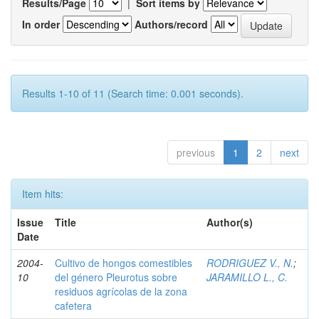
Results/Page
|
Sort items by
In order
Authors/record
Results 1-10 of 11 (Search time: 0.001 seconds).
previous
1
2
next
Item hits:
Issue
Title
Author(s)
Date
2004-
Cultivo de hongos comestibles
RODRIGUEZ V., N.
;
10
del género Pleurotus sobre
JARAMILLO L., C.
residuos agrícolas de la zona
cafetera