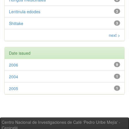
Lentinula edodes
3
Shiitake
3
next >
Date issued
2006
9
2004
1
2005
1
Centro Nacional de Investigaciones de Café 'Pedro Uribe Mejía' -
Cenicafé