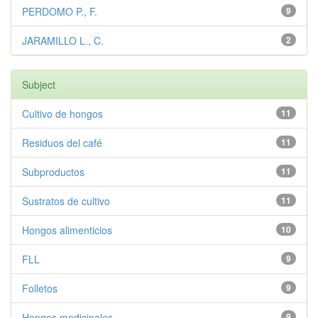
PERDOMO P., F.
9
JARAMILLO L., C.
2
Subject
Cultivo de hongos
11
Residuos del café
11
Subproductos
11
Sustratos de cultivo
11
Hongos alimenticios
10
FLL
9
Folletos
9
Hongos medicinales
9