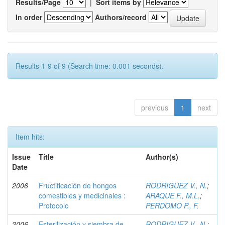
Results/Page
|
Sort items by
In order
Authors/record
Results 1-9 of 9 (Search time: 0.001 seconds).
previous
1
next
Item hits:
Issue
Title
Author(s)
Date
2006
Fructificación de hongos
RODRIGUEZ V., N.
;
comestibles y medicinales :
ARAQUE F., M.L.
;
Protocolo
PERDOMO P., F.
2006
Esterilización y siembra de
RODRIGUEZ V., N.
;