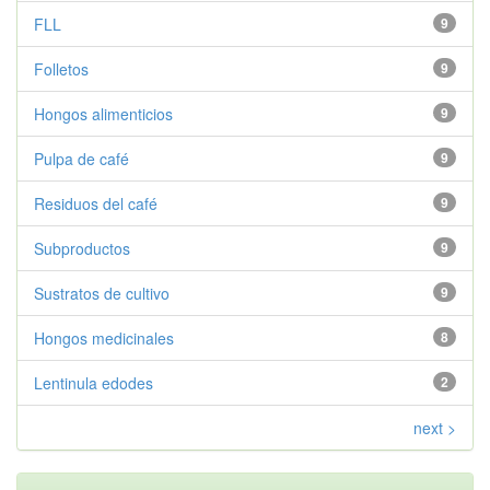
FLL
9
Folletos
9
Hongos alimenticios
9
Pulpa de café
9
Residuos del café
9
Subproductos
9
Sustratos de cultivo
9
Hongos medicinales
8
Lentinula edodes
2
next >