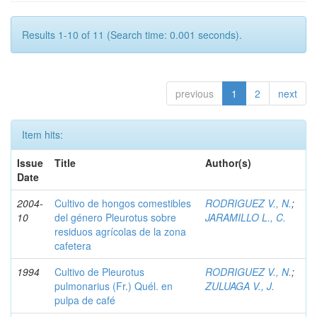
Results 1-10 of 11 (Search time: 0.001 seconds).
previous
1
2
next
Item hits:
Issue
Title
Author(s)
Date
2004-
Cultivo de hongos comestibles
RODRIGUEZ V., N.
;
10
del género Pleurotus sobre
JARAMILLO L., C.
residuos agrícolas de la zona
cafetera
1994
Cultivo de Pleurotus
RODRIGUEZ V., N.
;
pulmonarius (Fr.) Quél. en
ZULUAGA V., J.
pulpa de café