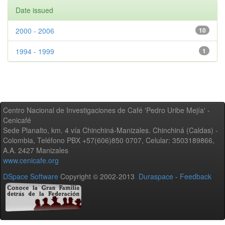
Date issued
2000 - 2006
10
1994 - 1999
1
Centro Nacional de Investigaciones de Café 'Pedro Uribe Mejía' -
Cenicafé
Sede Planalto, km. 4 vía Chinchiná-Manizales. Chinchiná (Caldas) -
Colombia, Teléfono PBX +57(606)850 0707, Celular: 3503189866,
A.A. 2427 Manizales
www.cenicafe.org
DSpace Software
Copyright © 2002-2013
Duraspace
-
Feedback