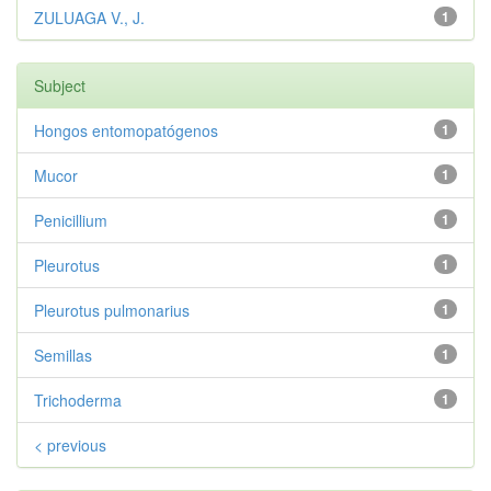
ZULUAGA V., J.
1
Subject
Hongos entomopatógenos
1
Mucor
1
Penicillium
1
Pleurotus
1
Pleurotus pulmonarius
1
Semillas
1
Trichoderma
1
< previous